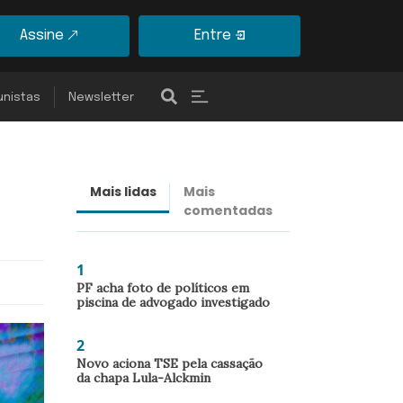
Assine
Entre
unistas
Newsletter
Mais lidas
Mais
Últimas
comentadas
notícias
1
PF acha foto de políticos em
piscina de advogado investigado
2
Novo aciona TSE pela cassação
da chapa Lula-Alckmin