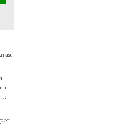
uras
.
a
com
nte
 por