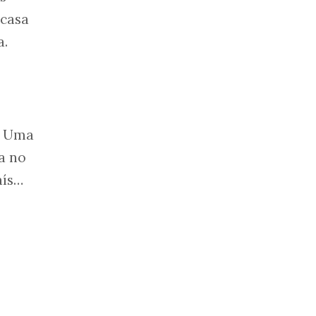
 casa
a.
2. Uma
a no
aís…