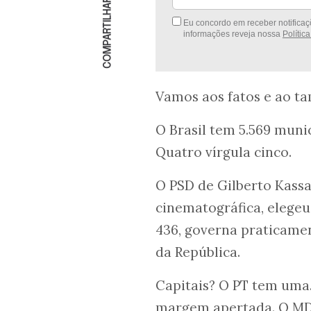
COMPARTILHAR
Eu concordo em receber notificaçõ
informações reveja nossa
Polític
Vamos aos fatos e ao ta
O Brasil tem 5.569 munic
Quatro vírgula cinco.
O PSD de Gilberto Kassa
cinematográfica, elegeu 
436, governa praticamen
da República.
Capitais? O PT tem uma
margem apertada. O MDB