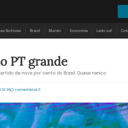
mas Notícias
Brasil
Mundo
Economia
Lado oa!
Col
do PT grande
 partido de nove por cento do Brasil. Quase nanico
6 10:26
comentários 0