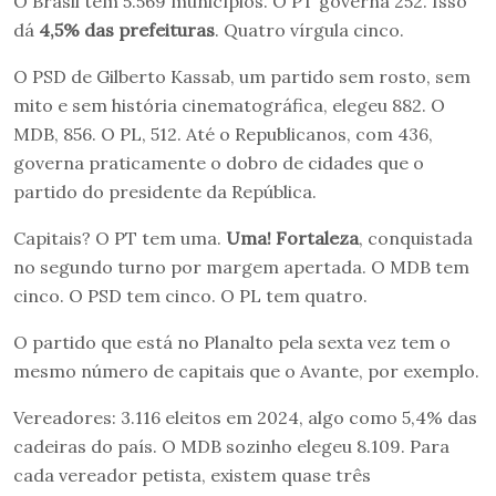
O Brasil tem 5.569 municípios. O PT governa 252. Isso
dá
4,5% das prefeituras
. Quatro vírgula cinco.
O PSD de Gilberto Kassab, um partido sem rosto, sem
mito e sem história cinematográfica, elegeu 882. O
MDB, 856. O PL, 512. Até o Republicanos, com 436,
governa praticamente o dobro de cidades que o
partido do presidente da República.
Capitais? O PT tem uma.
Uma! Fortaleza
, conquistada
no segundo turno por margem apertada. O MDB tem
cinco. O PSD tem cinco. O PL tem quatro.
O partido que está no Planalto pela sexta vez tem o
mesmo número de capitais que o Avante, por exemplo.
Vereadores: 3.116 eleitos em 2024, algo como 5,4% das
cadeiras do país. O MDB sozinho elegeu 8.109. Para
cada vereador petista, existem quase três