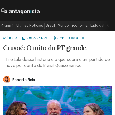
Últimas Notícias
Brasil
Mundo
Economia
Lado oa!
Colu
Crusoé
Análise
12.06.2026 10:26
2 minutos de leitura
Crusoé: O mito do PT grande
Tire Lula dessa história e o que sobra é um partido de
nove por cento do Brasil. Quase nanico
Roberto Reis