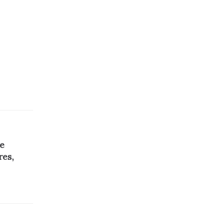
ue
es,
a