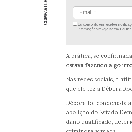
COMPARTILHAR
Eu concordo em receber notificaçõ
informações reveja nossa
Polític
A prática, se confirmad
estava fazendo algo irre
Nas redes sociais, a a
que ele fez a Débora Rod
Débora foi condenada a 
abolição do Estado Demo
dano qualificado, dete
criminosa armada.