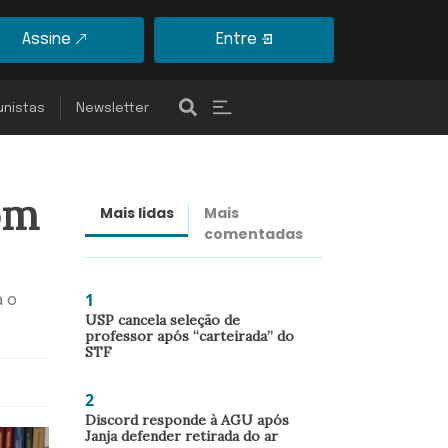
Assine
Entre
unistas
Newsletter
om
Mais lidas
Mais
Últimas
comentadas
notícias
1
a o
USP cancela seleção de
professor após “carteirada” do
STF
2
Discord responde à AGU após
Janja defender retirada do ar