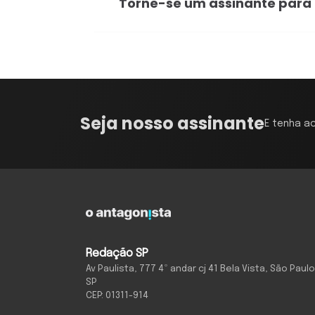
Torne-se um assinante para
Seja nosso assinante
E tenha a
Redação SP
Av Paulista, 777 4º andar cj 41 Bela Vista, São Paulo
SP
CEP: 01311-914