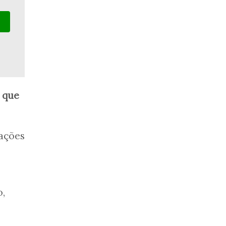
 que
sações
o,