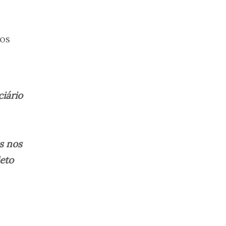
tos
iário
s nos
eto