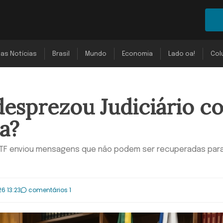
mas Notícias
Brasil
Mundo
Economia
Lado oa!
Col
desprezou Judiciário c
a?
 STF enviou mensagens que não podem ser recuperadas par
6 13:23
comentários 1