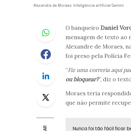
Alexandre de Moraes. Inteligência artificial Gemini
Whastapp
O banqueiro
Daniel Vor
mensagem de texto ao m
Alexandre de Moraes, n
Facebook
foi preso pela Polícia F
“
Fiz uma correria aqui pa
Linkedin
ou bloquear?
”, diz o tex
Twitter
Moraes teria respondid
que não permite recupe
Nunca foi tão fácil fica