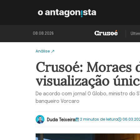
08.08.2026
Últi
Análise
Crusoé: Moraes 
visualização únic
De acordo com jornal O Globo, ministro do
banqueiro Vorcaro
2 minutos de leitura
06.03.202
Duda Teixeira