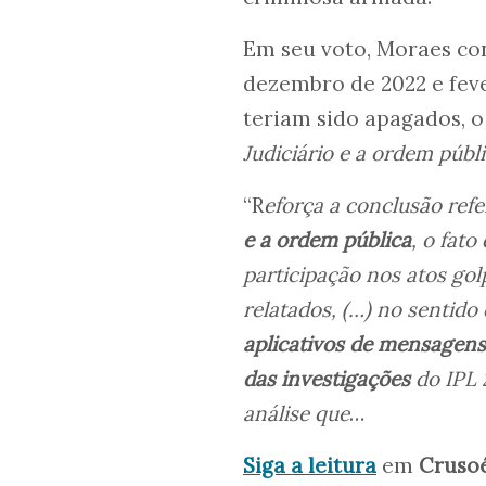
Em seu voto, Moraes co
dezembro de 2022 e feve
teriam sido apagados, o
Judiciário e a ordem públ
“R
eforça a conclusão refe
e a ordem pública
, o fat
participação nos atos go
relatados, (…) no sentido
aplicativos de mensagen
das investigações
do IPL 
análise que
…
Siga a leitura
em
Cruso