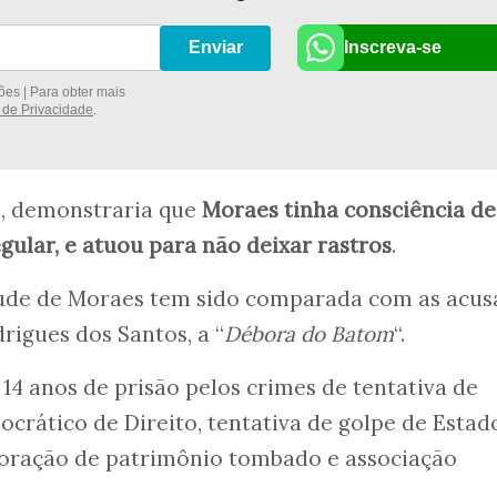
Inscreva-se
Enviar
es | Para obter mais
a de Privacidade
.
a, demonstraria que
Moraes tinha consciência de
gular, e atuou para não deixar rastros
.
titude de Moraes tem sido comparada com as acu
rigues dos Santos, a “
Débora do Batom
“.
14 anos de prisão pelos crimes de tentativa de
crático de Direito, tentativa de golpe de Estad
rioração de patrimônio tombado e associação