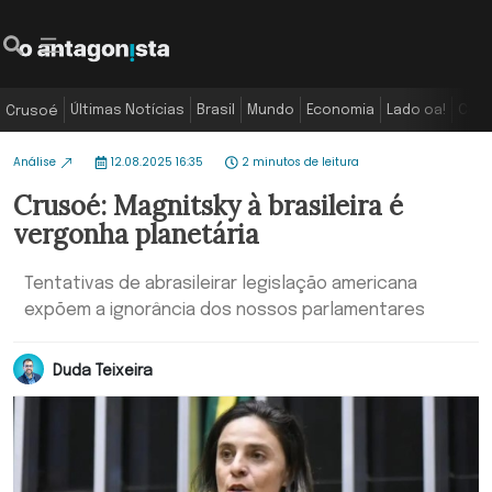
Últimas Notícias
Brasil
Mundo
Economia
Lado oa!
Colu
Crusoé
Análise
12.08.2025 16:35
2 minutos de leitura
Crusoé: Magnitsky à brasileira é
vergonha planetária
Tentativas de abrasileirar legislação americana
expõem a ignorância dos nossos parlamentares
Duda Teixeira