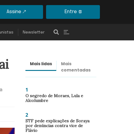
Assine
Entre
unistas
Newsletter
ai
Mais lidas
Mais
Últimas
comentadas
notícias
1
a
O segredo de Moraes, Lula e
Alcolumbre
2
STF pede explicações de Soraya
por denúncias contra vice de
Flávio