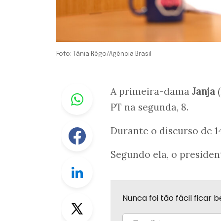
Foto: Tânia Rêgo/Agência Brasil
Whastapp
A primeira-dama
Janja
(
PT na segunda, 8.
Facebook
Durante o discurso de 14
Segundo ela, o president
Linkedin
Nunca foi tão fácil fica
Twitter