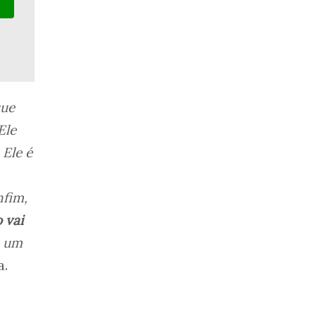
que
 Ele
 Ele é
nfim,
 vai
é um
a.