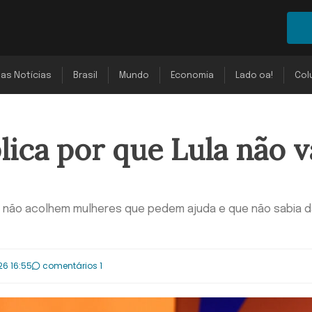
mas Notícias
Brasil
Mundo
Economia
Lado oa!
Col
lica por que Lula não v
 não acolhem mulheres que pedem ajuda e que não sabia d
26 16:55
comentários 1