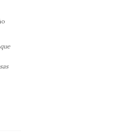
ão
 que
sas