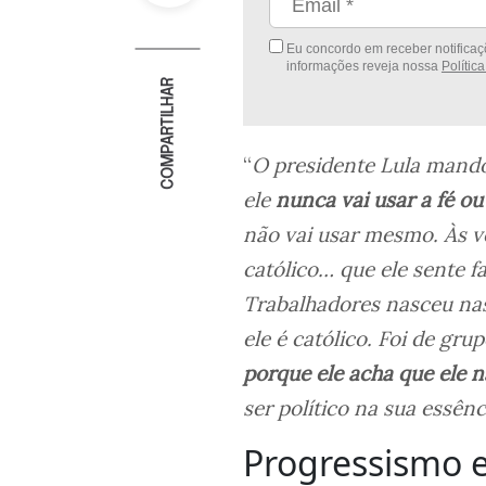
Eu concordo em receber notificaçõ
informações reveja nossa
Polític
COMPARTILHAR
“
O presidente Lula mando
ele
nunca vai usar a fé o
não vai usar mesmo. Às ve
católico… que ele sente fa
Trabalhadores nasceu nas
ele é católico. Foi de gru
porque ele acha que ele 
ser político na sua essên
Progressismo 