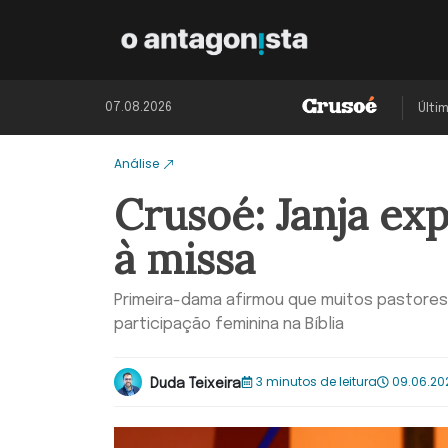
07.08.2026
Últi
Análise
Crusoé: Janja exp
à missa
Primeira-dama afirmou que muitos pastores
participação feminina na Bíblia
3 minutos de leitura
09.06.20
Duda Teixeira