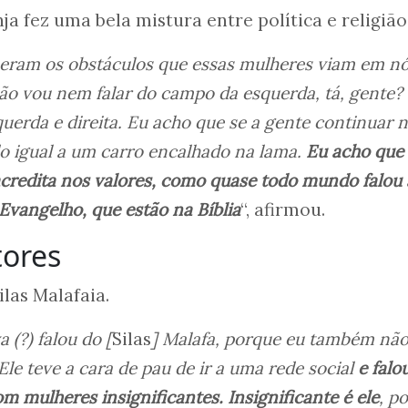
nja fez uma bela mistura entre política e religião
 eram os obstáculos que essas mulheres viam em nó
ão vou nem falar do campo da esquerda, tá, gente?
esquerda e direita. Eu acho que se a gente continuar n
do igual a um carro encalhado na lama.
Eu acho que 
credita nos valores, como quase todo mundo falou 
Evangelho, que estão na Bíblia
“, afirmou.
tores
ilas Malafaia.
 (?) falou do [
Silas
] Malafa, porque eu também nã
Ele teve a cara de pau de ir a uma rede social
e falo
 mulheres insignificantes. Insignificante é ele
, p