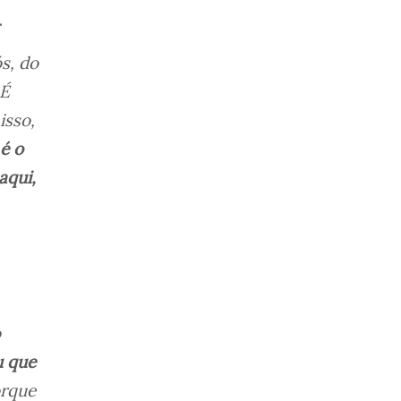
.
s, do
 É
isso,
é o
aqui,
o
u que
orque