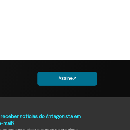
Assine
 receber notícias do Antagonista em
e-mail?