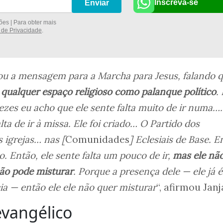
Inscreva-se
Enviar
es | Para obter mais
a de Privacidade
.
u a mensagem para a Marcha para Jesus, falando 
u qualquer espaço religioso como palanque político
.
zes eu acho que ele sente falta muito de ir numa….
lta de ir à missa. Ele foi criado… O Partido dos
 igrejas… nas [
Comunidades
] Eclesiais de Base. E
po. Então, ele sente falta um pouco de ir,
mas ele não
não pode misturar
. Porque a presença dele — ele já 
cia — então ele ele não quer misturar
“, afirmou Janj
evangélico