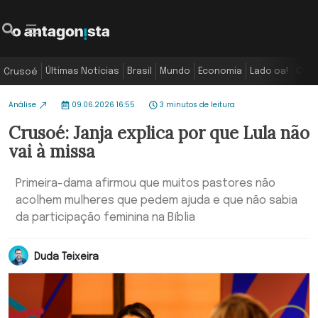
Últimas Notícias
Brasil
Mundo
Economia
Lado oa!
Colu
Crusoé
Análise
09.06.2026 16:55
3 minutos de leitura
Crusoé: Janja explica por que Lula não
vai à missa
Primeira-dama afirmou que muitos pastores não
acolhem mulheres que pedem ajuda e que não sabia
da participação feminina na Bíblia
Duda Teixeira