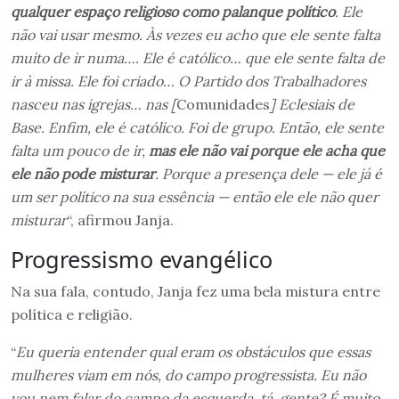
qualquer espaço religioso como palanque político
. Ele
não vai usar mesmo. Às vezes eu acho que ele sente falta
muito de ir numa…. Ele é católico… que ele sente falta de
ir à missa. Ele foi criado… O Partido dos Trabalhadores
nasceu nas igrejas… nas [
Comunidades
] Eclesiais de
Base. Enfim, ele é católico. Foi de grupo. Então, ele sente
falta um pouco de ir,
mas ele não vai porque ele acha que
ele não pode misturar
. Porque a presença dele — ele já é
um ser político na sua essência — então ele ele não quer
misturar
“, afirmou Janja.
Progressismo evangélico
Na sua fala, contudo, Janja fez uma bela mistura entre
política e religião.
“
Eu queria entender qual eram os obstáculos que essas
mulheres viam em nós, do campo progressista. Eu não
vou nem falar do campo da esquerda, tá, gente? É muito