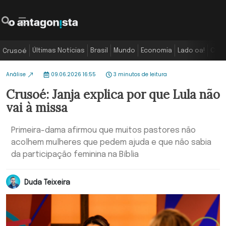
Últimas Notícias
Brasil
Mundo
Economia
Lado oa!
Colu
Crusoé
Análise
09.06.2026 16:55
3 minutos de leitura
Crusoé: Janja explica por que Lula não
vai à missa
Primeira-dama afirmou que muitos pastores não
acolhem mulheres que pedem ajuda e que não sabia
da participação feminina na Bíblia
Duda Teixeira