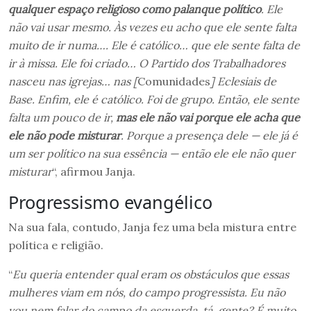
qualquer espaço religioso como palanque político
. Ele
não vai usar mesmo. Às vezes eu acho que ele sente falta
muito de ir numa…. Ele é católico… que ele sente falta de
ir à missa. Ele foi criado… O Partido dos Trabalhadores
nasceu nas igrejas… nas [
Comunidades
] Eclesiais de
Base. Enfim, ele é católico. Foi de grupo. Então, ele sente
falta um pouco de ir,
mas ele não vai porque ele acha que
ele não pode misturar
. Porque a presença dele — ele já é
um ser político na sua essência — então ele ele não quer
misturar
“, afirmou Janja.
Progressismo evangélico
Na sua fala, contudo, Janja fez uma bela mistura entre
política e religião.
“
Eu queria entender qual eram os obstáculos que essas
mulheres viam em nós, do campo progressista. Eu não
vou nem falar do campo da esquerda, tá, gente? É muito