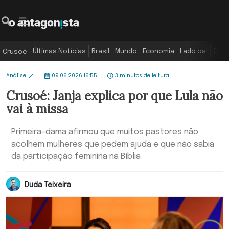
Últimas Notícias
Brasil
Mundo
Economia
Lado oa!
Colu
Crusoé
Análise
09.06.2026 16:55
3 minutos de leitura
Crusoé: Janja explica por que Lula não
vai à missa
Primeira-dama afirmou que muitos pastores não
acolhem mulheres que pedem ajuda e que não sabia
da participação feminina na Bíblia
Duda Teixeira