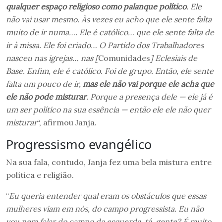
qualquer espaço religioso como palanque político
. Ele
não vai usar mesmo. Às vezes eu acho que ele sente falta
muito de ir numa…. Ele é católico… que ele sente falta de
ir à missa. Ele foi criado… O Partido dos Trabalhadores
nasceu nas igrejas… nas [
Comunidades
] Eclesiais de
Base. Enfim, ele é católico. Foi de grupo. Então, ele sente
falta um pouco de ir,
mas ele não vai porque ele acha que
ele não pode misturar
. Porque a presença dele — ele já é
um ser político na sua essência — então ele ele não quer
misturar
“, afirmou Janja.
Progressismo evangélico
Na sua fala, contudo, Janja fez uma bela mistura entre
política e religião.
“
Eu queria entender qual eram os obstáculos que essas
mulheres viam em nós, do campo progressista. Eu não
vou nem falar do campo da esquerda, tá, gente? É muito