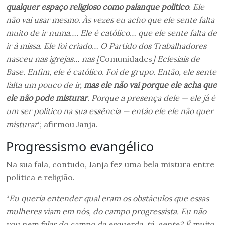
qualquer espaço religioso como palanque político
. Ele
não vai usar mesmo. Às vezes eu acho que ele sente falta
muito de ir numa…. Ele é católico… que ele sente falta de
ir à missa. Ele foi criado… O Partido dos Trabalhadores
nasceu nas igrejas… nas [
Comunidades
] Eclesiais de
Base. Enfim, ele é católico. Foi de grupo. Então, ele sente
falta um pouco de ir,
mas ele não vai porque ele acha que
ele não pode misturar
. Porque a presença dele — ele já é
um ser político na sua essência — então ele ele não quer
misturar
“, afirmou Janja.
Progressismo evangélico
Na sua fala, contudo, Janja fez uma bela mistura entre
política e religião.
“
Eu queria entender qual eram os obstáculos que essas
mulheres viam em nós, do campo progressista. Eu não
vou nem falar do campo da esquerda, tá, gente? É muito