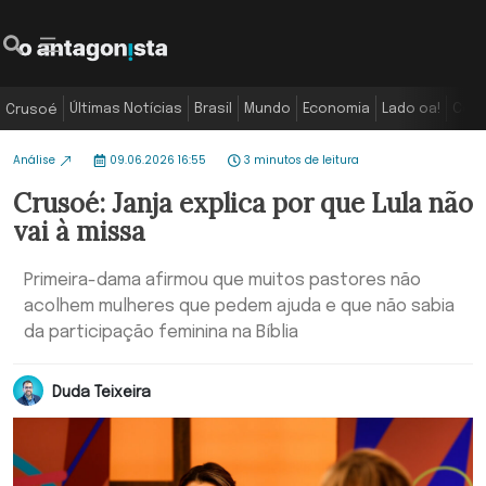
Últimas Notícias
Brasil
Mundo
Economia
Lado oa!
Colu
Crusoé
Análise
09.06.2026 16:55
3 minutos de leitura
Crusoé: Janja explica por que Lula não
vai à missa
Primeira-dama afirmou que muitos pastores não
acolhem mulheres que pedem ajuda e que não sabia
da participação feminina na Bíblia
Duda Teixeira