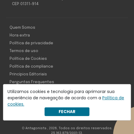
CEP: 01311-914
Quem Somos
Hora extra
Política de privacidade
Termos de uso
Política de Cookies
Política de compliance
Princípios Editoriais
Perguntas Frequentes
Utilizamos cookies e tecnologia para aprimorar sua
experiência de navegação de acordo com a
Política de
cookies.
Com inteligência e tecnologia:
FECHAR
Object1ve - Marketing Solution
O Antagonista , 2026, Todos os direitos reservados,
25.163.879/0001-13.