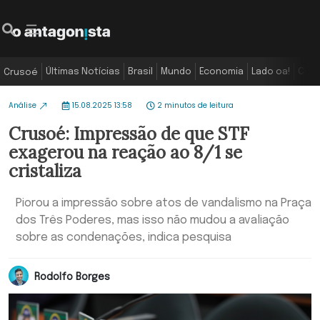
Últimas Notícias
Brasil
Mundo
Economia
Lado oa!
Colu
Crusoé
Análise
15.08.2025 13:58
2 minutos de leitura
Crusoé: Impressão de que STF
exagerou na reação ao 8/1 se
cristaliza
Piorou a impressão sobre atos de vandalismo na Praça
dos Três Poderes, mas isso não mudou a avaliação
sobre as condenações, indica pesquisa
Rodolfo Borges