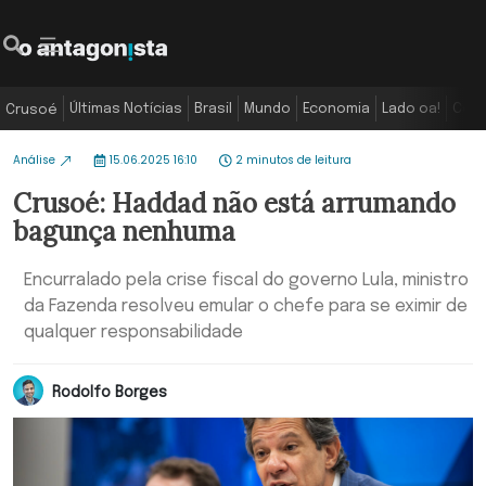
Últimas Notícias
Brasil
Mundo
Economia
Lado oa!
Colu
Crusoé
Análise
15.06.2025 16:10
2 minutos de leitura
Crusoé: Haddad não está arrumando
bagunça nenhuma
Encurralado pela crise fiscal do governo Lula, ministro
da Fazenda resolveu emular o chefe para se eximir de
qualquer responsabilidade
Rodolfo Borges