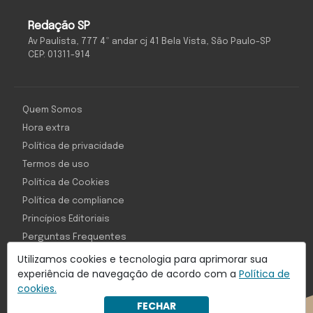
Redação SP
Av Paulista, 777 4º andar cj 41 Bela Vista, São Paulo-SP
CEP: 01311-914
Quem Somos
Hora extra
Política de privacidade
Termos de uso
Política de Cookies
Política de compliance
Princípios Editoriais
Perguntas Frequentes
Utilizamos cookies e tecnologia para aprimorar sua
experiência de navegação de acordo com a
Política de
cookies.
Com inteligência e tecnologia:
FECHAR
Object1ve - Marketing Solution