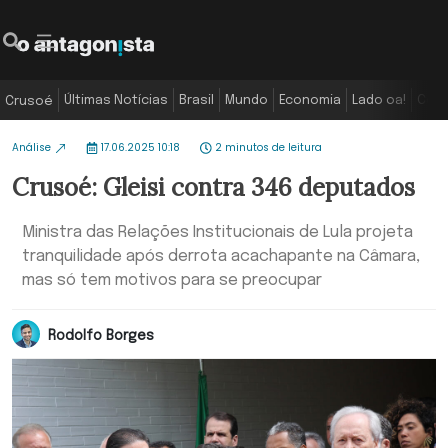
Últimas Notícias
Brasil
Mundo
Economia
Lado oa!
Colu
Crusoé
Análise
17.06.2025 10:18
2 minutos de leitura
Crusoé: Gleisi contra 346 deputados
Ministra das Relações Institucionais de Lula projeta
tranquilidade após derrota acachapante na Câmara,
mas só tem motivos para se preocupar
Rodolfo Borges