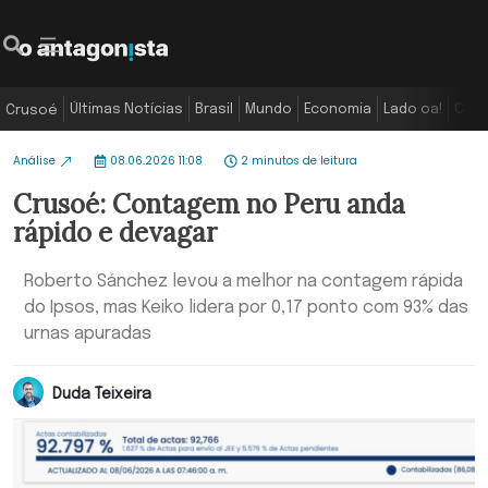
Últimas Notícias
Brasil
Mundo
Economia
Lado oa!
Colu
Crusoé
Análise
08.06.2026 11:08
2 minutos de leitura
Crusoé: Contagem no Peru anda
rápido e devagar
Roberto Sánchez levou a melhor na contagem rápida
do Ipsos, mas Keiko lidera por 0,17 ponto com 93% das
urnas apuradas
Duda Teixeira