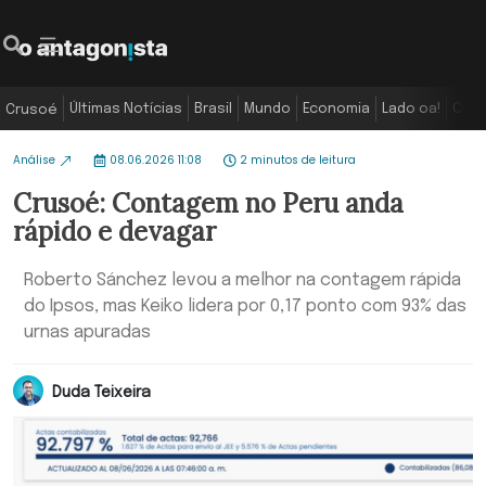
Últimas Notícias
Brasil
Mundo
Economia
Lado oa!
Colu
Crusoé
Análise
08.06.2026 11:08
2 minutos de leitura
Crusoé: Contagem no Peru anda
rápido e devagar
Roberto Sánchez levou a melhor na contagem rápida
do Ipsos, mas Keiko lidera por 0,17 ponto com 93% das
urnas apuradas
Duda Teixeira