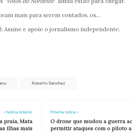
s “
votos do Nordeste
” ainda estão para chegar.
oram mais para serem contados, os…
é
. Assine e apoie o jornalismo independente.
eru
Roberto Sánchez
< Notícia Anterior
Próxima notícia >
a praia, Mata
O drone que mudou a guerra a
as ilhas mais
permitir ataques com o piloto a