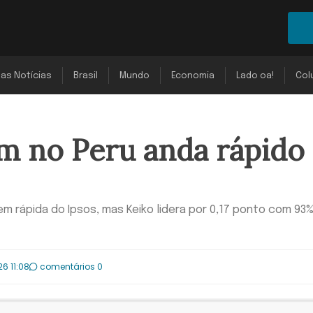
mas Notícias
Brasil
Mundo
Economia
Lado oa!
Col
m no Peru anda rápido
 rápida do Ipsos, mas Keiko lidera por 0,17 ponto com 93
6 11:08
comentários 0