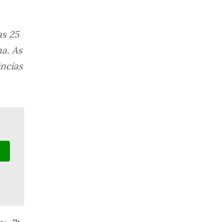
as 25
a. As
ências