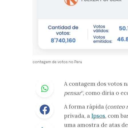
contagem de votos no Peru
Whastapp
A contagem dos votos na
pensar
“, como diria o e
Facebook
A forma rápida (
conteo r
privada, a
Ipsos
, com ba
uma amostra de atas de 
Linkedin