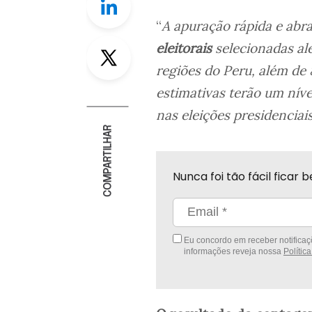
“
A apuração rápida e ab
Twitter
eleitorais
selecionadas ale
regiões do Peru, além de
estimativas terão um nív
nas eleições presidenciai
COMPARTILHAR
Nunca foi tão fácil fica
Eu concordo em receber notificaçõ
informações reveja nossa
Polític