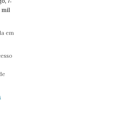
o, 7:
 mil
da em
cesso
de
s