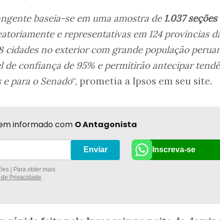
rangente baseia-se em uma amostra de
1.037 seções
atoriamente e representativas em 124 províncias d
 8 cidades no exterior com grande população peruan
el de confiança de 95% e permitirão antecipar tend
s e para o Senado
“, prometia a Ipsos em seu site.
r bem informado com
O Antagonista
Inscreva-se
Enviar
es | Para obter mais
a de Privacidade
.