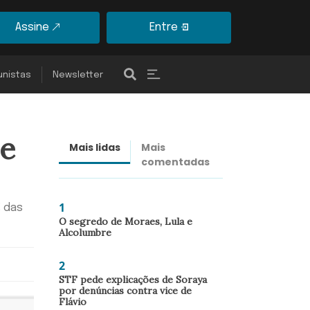
Assine
Entre
unistas
Newsletter
 e
Mais lidas
Mais
Últimas
comentadas
notícias
1
% das
O segredo de Moraes, Lula e
Alcolumbre
2
STF pede explicações de Soraya
por denúncias contra vice de
Flávio