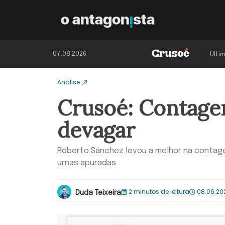
07.08.2026
Últi
Análise
Crusoé: Contage
devagar
Roberto Sánchez levou a melhor na contagem
urnas apuradas
2 minutos de leitura
08.06.202
Duda Teixeira