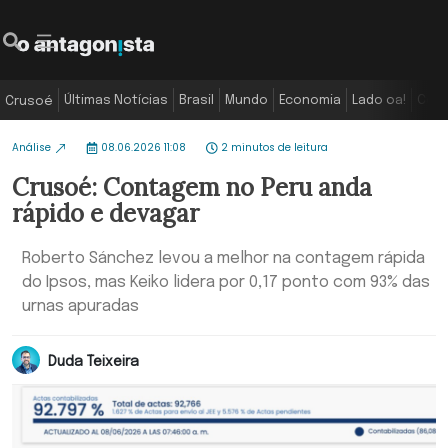
Últimas Notícias
Brasil
Mundo
Economia
Lado oa!
Colu
Crusoé
Análise
08.06.2026 11:08
2 minutos de leitura
Crusoé: Contagem no Peru anda
rápido e devagar
Roberto Sánchez levou a melhor na contagem rápida
do Ipsos, mas Keiko lidera por 0,17 ponto com 93% das
urnas apuradas
Duda Teixeira