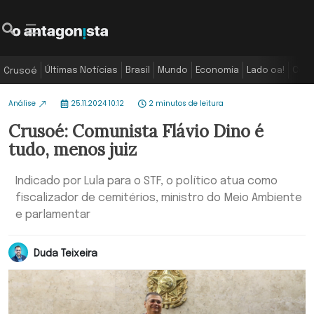
Últimas Notícias
Brasil
Mundo
Economia
Lado oa!
Colu
Crusoé
Análise
25.11.2024 10:12
2 minutos de leitura
Crusoé: Comunista Flávio Dino é
tudo, menos juiz
Indicado por Lula para o STF, o político atua como
fiscalizador de cemitérios, ministro do Meio Ambiente
e parlamentar
Duda Teixeira