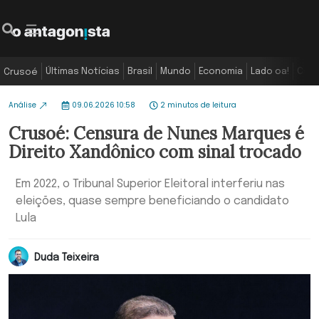
Últimas Notícias
Brasil
Mundo
Economia
Lado oa!
Colu
Crusoé
Análise
09.06.2026 10:58
2 minutos de leitura
Crusoé: Censura de Nunes Marques é
Direito Xandônico com sinal trocado
Em 2022, o Tribunal Superior Eleitoral interferiu nas
eleições, quase sempre beneficiando o candidato
Lula
Duda Teixeira