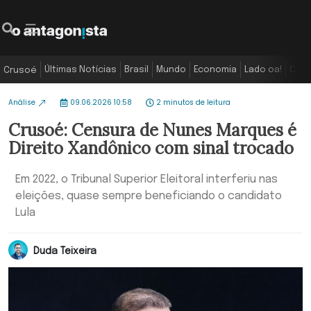
Últimas Notícias
Brasil
Mundo
Economia
Lado oa!
Colu
Crusoé
Análise
09.06.2026 10:58
2 minutos de leitura
Crusoé: Censura de Nunes Marques é
Direito Xandônico com sinal trocado
Em 2022, o Tribunal Superior Eleitoral interferiu nas
eleições, quase sempre beneficiando o candidato
Lula
Duda Teixeira