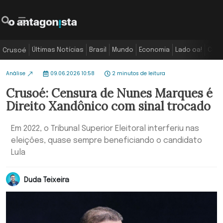
Últimas Notícias
Brasil
Mundo
Economia
Lado oa!
Colu
Crusoé
Análise
09.06.2026 10:58
2 minutos de leitura
Crusoé: Censura de Nunes Marques é
Direito Xandônico com sinal trocado
Em 2022, o Tribunal Superior Eleitoral interferiu nas
eleições, quase sempre beneficiando o candidato
Lula
Duda Teixeira