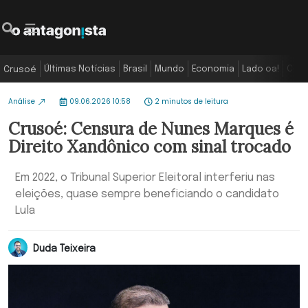
Últimas Notícias
Brasil
Mundo
Economia
Lado oa!
Colu
Crusoé
Análise
09.06.2026 10:58
2 minutos de leitura
Crusoé: Censura de Nunes Marques é
Direito Xandônico com sinal trocado
Em 2022, o Tribunal Superior Eleitoral interferiu nas
eleições, quase sempre beneficiando o candidato
Lula
Duda Teixeira