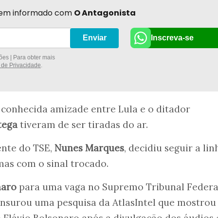
r bem informado com
O Antagonista
Inscreva-se
Enviar
es | Para obter mais
a de Privacidade
.
 conhecida amizade entre Lula e o ditador
tega
tiveram de ser tiradas do ar.
ente do TSE,
Nunes Marques
, decidiu seguir a lin
mas com o sinal trocado.
naro
para uma vaga no Supremo Tribunal Federa
ensurou uma pesquisa da AtlasIntel que mostrou
 Flávio Bolsonaro após a divulgação dos áudios