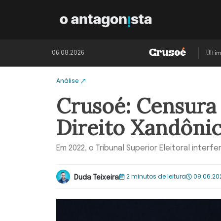
06.08.2026
Últi
Análise
Crusoé: Censura
Direito Xandônic
Em 2022, o Tribunal Superior Eleitoral inter
2 minutos de leitura
09.06.20
Duda Teixeira