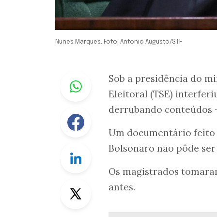
Nunes Marques. Foto: Antonio Augusto/STF
Whastapp
Sob a presidência do m
Eleitoral (TSE) interfer
derrubando conteúdos 
Facebook
Um documentário feito
Bolsonaro não pôde ser 
Linkedin
Os magistrados tomaram
Twitter
antes.