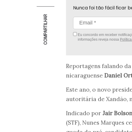
Nunca foi tão fácil fica
COMPARTILHAR
Eu concordo em receber notificaçõ
informações reveja nossa
Polític
Reportagens falando da
nicaraguense
Daniel Or
Este ano, o novo presid
autoritária de Xandão, 
Indicado por
Jair Bolso
(STF), Nunes Marques c
queda do pré-candidato