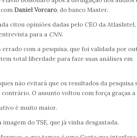
a com
Daniel Vorcaro
, do banco Master.
a citou opiniões dadas pelo CEO da AtlasIntel,
ntrevista para a
CNN
.
errado com a pesquisa, que foi validada por ou
tem total liberdade para faze suas análises em
ues não evitará que os resultados da pesquisa 
contrário. O assunto voltou com força graças a 
utivo é muito maior.
 imagem do TSE, que já vinha desgastada.
rques, o que temos é uma Corte que interfere