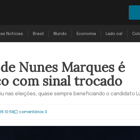
mas Notícias
Brasil
Mundo
Economia
Lado oa!
Col
 de Nunes Marques é
o com sinal trocado
feriu nas eleições, quase sempre beneficiando o candidato L
26 10:58
comentários 0