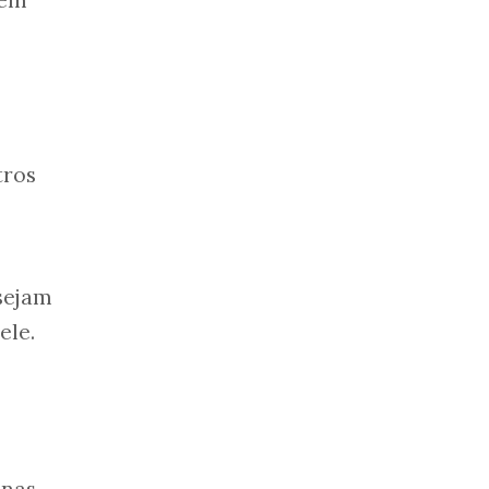
tros
sejam
ele.
 nas