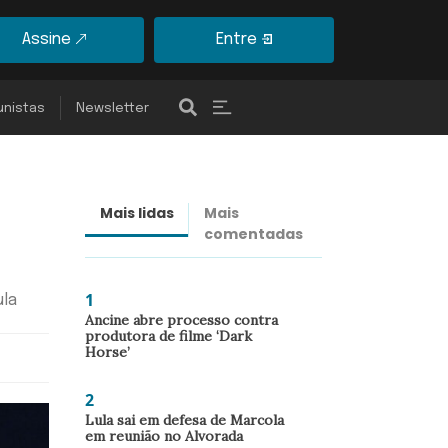
Assine
Entre
unistas
Newsletter
Mais lidas
Mais
Últimas
comentadas
notícias
1
ula
Ancine abre processo contra
produtora de filme ‘Dark
Horse’
2
Lula sai em defesa de Marcola
em reunião no Alvorada