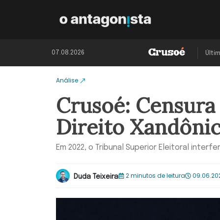
07.08.2026
Últi
Análise
Crusoé: Censura
Direito Xandônic
Em 2022, o Tribunal Superior Eleitoral inter
2 minutos de leitura
09.06.20
Duda Teixeira