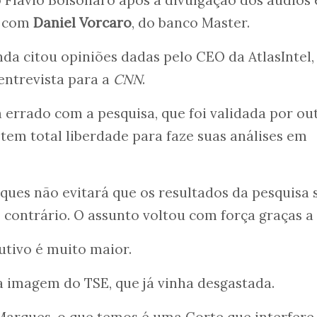
a com
Daniel Vorcaro
, do banco Master.
a citou opiniões dadas pelo CEO da AtlasIntel,
ntrevista para a
CNN
.
errado com a pesquisa, que foi validada por ou
tem total liberdade para faze suas análises em
ues não evitará que os resultados da pesquisa 
contrário. O assunto voltou com força graças a 
utivo é muito maior.
 imagem do TSE, que já vinha desgastada.
rques, o que temos é uma Corte que interfere