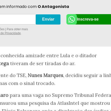
r bem informado com
O Antagonista
Inscreva-se
Enviar
es | Para obter mais
a de Privacidade
.
 conhecida amizade entre Lula e o ditador
tega
tiveram de ser tiradas do ar.
ente do TSE,
Nunes Marques
, decidiu seguir a lin
mas com o sinal trocado.
naro
para uma vaga no Supremo Tribunal Federa
ensurou uma pesquisa da AtlasIntel que mostrou
 Flávio Bolsonaro após a divulgação dos áudios