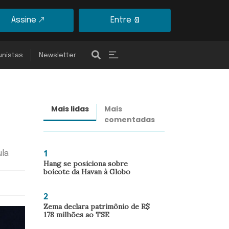
Assine
Entre
unistas
Newsletter
Mais lidas
Mais
Últimas
comentadas
notícias
1
ula
Hang se posiciona sobre
boicote da Havan à Globo
2
Zema declara patrimônio de R$
178 milhões ao TSE