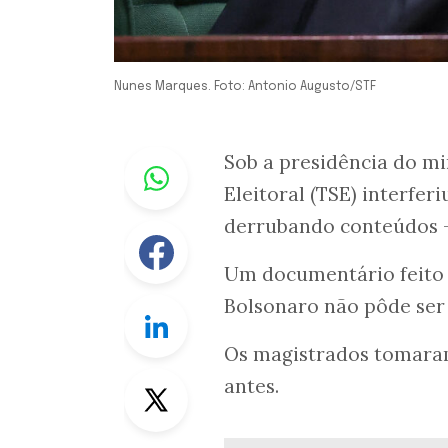
Nunes Marques. Foto: Antonio Augusto/STF
Whastapp
Sob a presidência do m
Eleitoral (TSE) interfer
derrubando conteúdos 
Facebook
Um documentário feito
Bolsonaro não pôde ser 
Linkedin
Os magistrados tomaram
Twitter
antes.