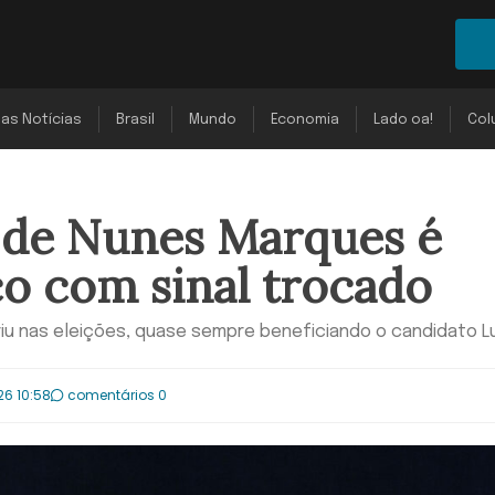
mas Notícias
Brasil
Mundo
Economia
Lado oa!
Col
 de Nunes Marques é
o com sinal trocado
feriu nas eleições, quase sempre beneficiando o candidato L
26 10:58
comentários 0