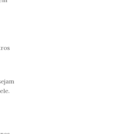
tros
sejam
ele.
 nas