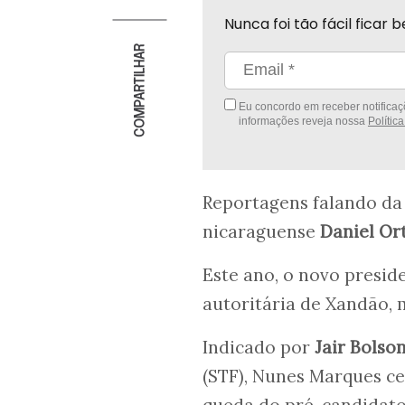
Nunca foi tão fácil fica
COMPARTILHAR
Eu concordo em receber notificaçõ
informações reveja nossa
Polític
Reportagens falando da
nicaraguense
Daniel Or
Este ano, o novo presid
autoritária de Xandão, 
Indicado por
Jair Bolso
(STF), Nunes Marques c
queda do pré-candidato