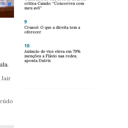
critica Caiado: “Concorreu com
meu avô”
9
Crusoé: O que a direita tem a
oferecer
10
Anúncio de vice eleva em 79%
menções a Flávio nas redes,
aponta Datrix
ula
.
Jair
teúdo