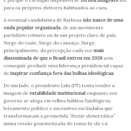
é porque o cardápio disponível se
tornou indigesto
até
para os próprios eleitores habituados ao caos.
A eventual candidatura de Barbosa
não nasce de uma
onda popular organizada
, de um movimento
partidário robusto ou de um projeto claro de país.
Surge do vazio. Surge do cansaço. Surge,
principalmente, da percepção cada vez
mais
disseminada de que o Brasil entrou em 2026
sem
conseguir produzir uma liderança presidencial capaz
de
inspirar confiança fora das bolhas ideológicas
.
De um lado, o presidente Lula (PT) tenta vender a
imagem de
estabilidade institucional
enquanto seu
governo se afoga em velhos hábitos fisiológicos,
loteamento político e sucessivos escândalos que
transformaram a prometida
“frente democrática”
numa versão gourmetizada do toma-lá-dá-cá.