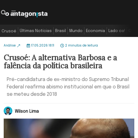
Últimas Notícias
Brasil
Mundo
Economia
Lado oa!
Colu
Crusoé
Análise
17.05.2026 18:11
2 minutos de leitura
Crusoé: A alternativa Barbosa e a
falência da política brasileira
Pré-candidatura de ex-ministro do Supremo Tribunal
Federal reafirma abismo institucional em que o Brasil
se meteu desde 2018
Wilson Lima