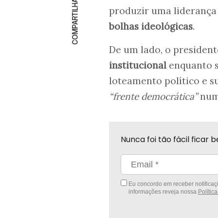
COMPARTILHAR
produzir uma liderança
bolhas ideológicas
.
De um lado, o president
institucional
enquanto se
loteamento político e 
“frente democrática”
numa
Nunca foi tão fácil fica
Eu concordo em receber notificaçõ
informações reveja nossa
Polític