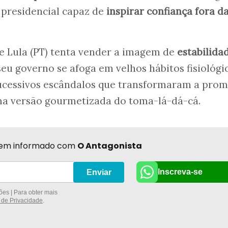
 presidencial capaz de
inspirar confiança fora d
e Lula (PT) tenta vender a imagem de
estabilida
u governo se afoga em velhos hábitos fisiológic
sucessivos escândalos que transformaram a prom
 versão gourmetizada do toma-lá-dá-cá.
r bem informado com
O Antagonista
Inscreva-se
Enviar
es | Para obter mais
a de Privacidade
.