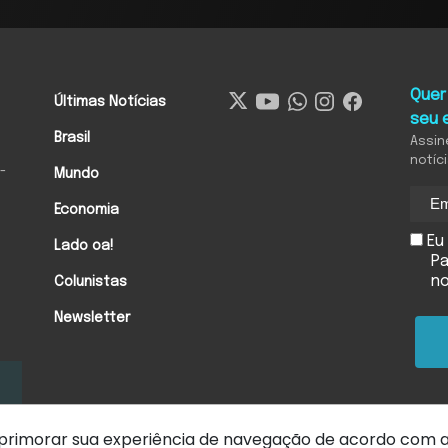
Quer
Últimas Notícias
seu 
Brasil
Assin
notíc
-
Mundo
Economia
Eu 
Lado oa!
Pa
n
Colunistas
Newsletter
 aprimorar sua experiência de navegação de acordo com 