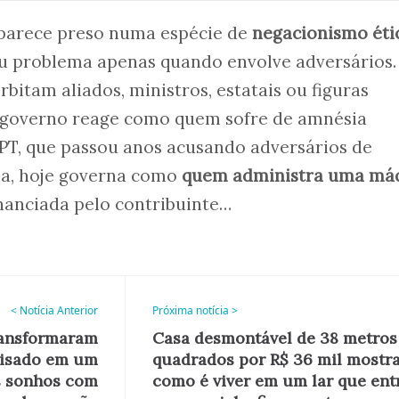
o parece preso numa espécie de
negacionismo éti
ou problema apenas quando envolve adversários.
bitam aliados, ministros, estatais ou figuras
o governo reage como quem sofre de amnésia
O PT, que passou anos acusando adversários de
ia, hoje governa como
quem administra uma má
anciada pelo contribuinte…
< Notícia Anterior
Próxima notícia >
ransformaram
Casa desmontável de 38 metros
isado em um
quadrados por R$ 36 mil mostr
s sonhos com
como é viver em um lar que ent