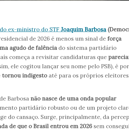
do ex-ministro do STF
Joaquim Barbosa
(Democr
residencial de 2026 é menos um sinal de
força
oma agudo de falência
do sistema partidário
aís começa a revisitar candidaturas que
pareci
sim, ele cogitou lançar seu nome pelo PSB), é po
e
tornou indigesto
até para os próprios eleitores
 de Barbosa
não nasce de uma onda popular
mento partidário robusto ou de um projeto clar
urge do cansaço. Surge, principalmente, da perce
da de que o Brasil entrou em 2026
sem consegu