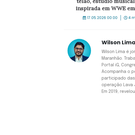
telão, estúdio música
inspirada em WWE em
17.05.2026 00:00
4 m
Wilson Lim
Wilson Lima é j
Maranhão. Trab
Portal iG, Cong
Acompanha o po
participado da
operação Lava 
Em 2019, revelo