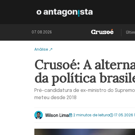
07.08.2026
Últi
Análise
Crusoé: A alterna
da política brasil
Pré-candidatura de ex-ministro do Supremo T
meteu desde 2018
2 minutos de leitura
17.05.2026 1
Wilson Lima