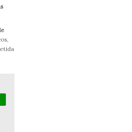
as
de
os,
etida