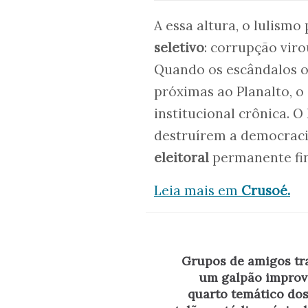
A essa altura, o lulism
seletivo
: corrupção vir
Quando os escândalos or
próximas ao Planalto, 
institucional crônica. 
destruírem a democrac
eleitoral
permanente fin
Leia mais em
Crusoé.
Grupos de amigos t
um galpão improv
quarto temático do