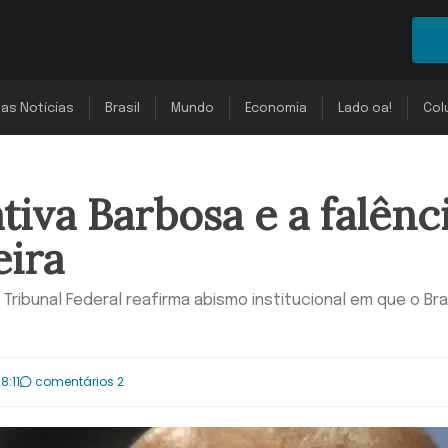
mas Notícias
Brasil
Mundo
Economia
Lado oa!
Col
tiva Barbosa e a falênc
eira
ribunal Federal reafirma abismo institucional em que o Bra
8:11
comentários 2