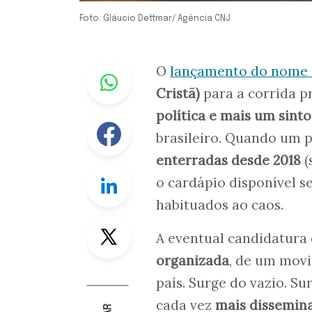
Foto: Gláucio Dettmar/ Agência CNJ
Whastapp
O
lançamento do nome 
Cristã)
para a corrida p
política e mais um sint
Facebook
brasileiro. Quando um p
enterradas desde 2018
(
Linkedin
o cardápio disponível s
habituados ao caos.
Twitter
A eventual candidatura
organizada
, de um movi
país. Surge do vazio. S
cada vez
mais dissemina