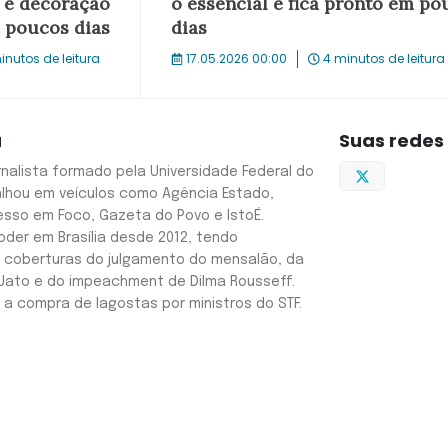
l e decoração
o essencial e fica pronto em po
 poucos dias
dias
inutos de leitura
17.05.2026 00:00
4 minutos de leitura
a
Suas redes
Twitter
ornalista formado pela Universidade Federal do
alhou em veículos como Agência Estado,
resso em Foco, Gazeta do Povo e IstoÉ.
der em Brasília desde 2012, tendo
s coberturas do julgamento do mensalão, da
Jato e do impeachment de Dilma Rousseff.
u a compra de lagostas por ministros do STF.