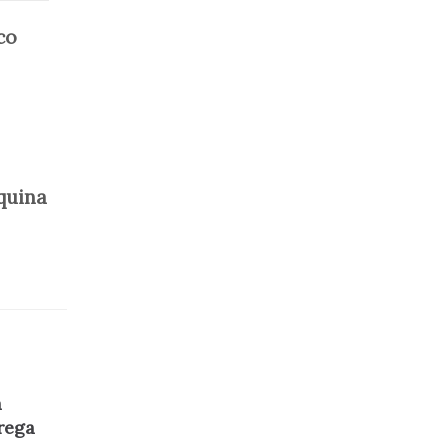
co
quina
a
rega