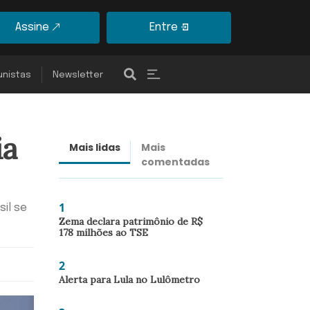
Assine
Entre
unistas
Newsletter
ia
Mais lidas
Mais
Últimas
comentadas
notícias
1
sil se
Zema declara patrimônio de R$
178 milhões ao TSE
2
Alerta para Lula no Lulômetro