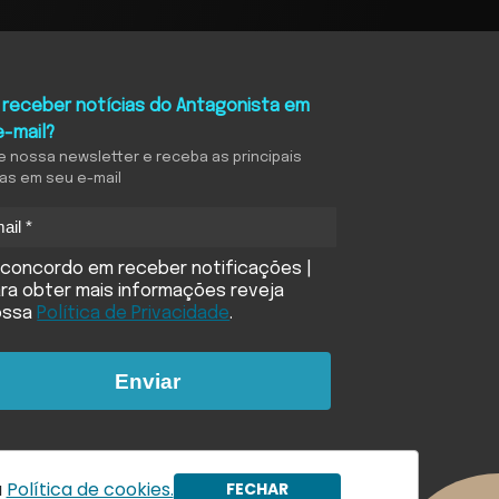
 receber notícias do Antagonista em
e-mail?
e nossa newsletter e receba as principais
ias em seu e-mail
concordo em receber notificações |
ra obter mais informações reveja
ossa
Política de Privacidade
.
Enviar
a
Política de cookies.
FECHAR