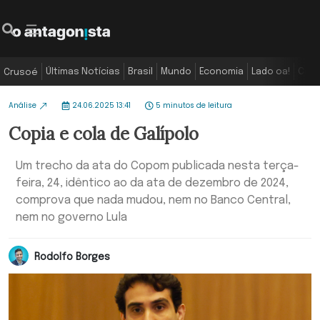
Últimas Notícias
Brasil
Mundo
Economia
Lado oa!
Colu
Crusoé
Análise
24.06.2025 13:41
5 minutos de leitura
Copia e cola de Galípolo
Um trecho da ata do Copom publicada nesta terça-
feira, 24, idêntico ao da ata de dezembro de 2024,
comprova que nada mudou, nem no Banco Central,
nem no governo Lula
Rodolfo Borges