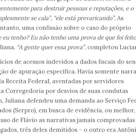
rrentemente para destruir pessoas e reputações, e o
mplesmente se cala”
,
“ele está prevaricando”
. As
ntanto, uma confissão sobre o caso do próprio
 eu tenho? Eu não tenho uma prova de que foi feito
uliana.
“A gente quer essa prova”
, completou Lucia
ícios de acessos indevidos a dados fiscais do sen
tação de apuração específica. Havia somente narra
a Receita Federal, aventadas por servidores
ia Corregedoria por desvios de suas condutas
m, Juliana defendeu uma demanda ao Serviço Fe
os (Serpro), em busca de evidência, ou melhor,
 caso de Flávio as narrativas jamais comprovadas
igados, três deles demitidos – o outro era Antôn