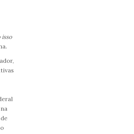
 isso
na.
ador,
tivas
deral
 na
 de
io