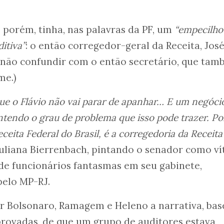
 porém, tinha, nas palavras da PF, um
“empecilho
itiva”
: o então corregedor-geral da Receita, Jos
 (não confundir com o então secretário, que ta
me.)
que o Flávio não vai parar de apanhar… E um negóci
ntendo o grau de problema que isso pode trazer. Po
ceita Federal do Brasil, é a corregedoria da Receita
 Juliana Bierrenbach, pintando o senador como ví
 de funcionários fantasmas em seu gabinete,
elo MP-RJ.
ir Bolsonaro, Ramagem e Heleno a narrativa, ba
ovadas, de que um grupo de auditores estava