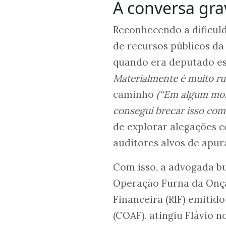
A conversa gr
Reconhecendo a dificuld
de recursos públicos da 
quando era deputado e
Materialmente é muito rui
caminho
(“Em algum mom
consegui brecar isso co
de explorar alegações c
auditores alvos de apur
Com isso, a advogada bu
Operação Furna da Onça,
Financeira (RIF) emitid
(COAF), atingiu Flávio n