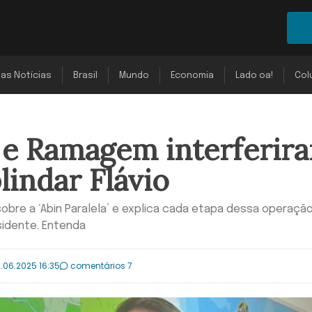
mas Notícias
Brasil
Mundo
Economia
Lado oa!
Col
e Ramagem interferir
lindar Flávio
sobre a ‘Abin Paralela’ e explica cada etapa dessa operaçã
sidente. Entenda
.06.2025 16:35
comentários 7