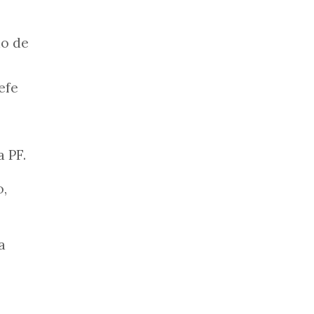
ão de
efe
 PF.
o,
a