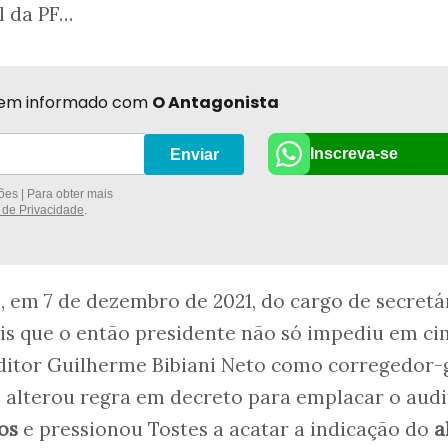
l da PF…
r bem informado com
O Antagonista
Inscreva-se
Enviar
es | Para obter mais
a de Privacidade
.
 em 7 de dezembro de 2021, do cargo de secretá
is que o então presidente não só impediu em ci
itor Guilherme Bibiani Neto como corregedor-
 alterou regra em decreto para emplacar o audi
os
e pressionou Tostes a acatar a indicação do
a