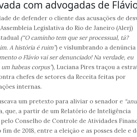
avada com advogadas de Flávi
ade de defender o cliente das acusações de des
Assembleia Legislativa do Rio de Janeiro (Alerj)
stadual
(“O caminho tem que ser processual, tá?
m. A história é ruim”
) e vislumbrando a denúncia
ento o Flávio vai ser denunciado! Na verdade, eu
m um habeas corpus”
), Luciana Pires traçou a estra
ontra chefes de setores da Receita feitas por
ações internas.
scava um pretexto para aliviar o senador e
“anu
 que, a partir de um Relatório de Inteligência
o pelo Conselho de Controle de Atividades Finan
o fim de 2018, entre a eleição e as posses dele e 