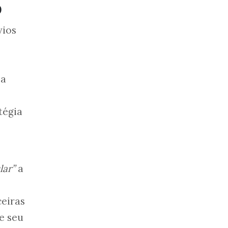
o
vios
 a
tégia
lar”
a
ceiras
de seu