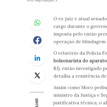
Foto: Reprodução/ X
Whastapp
O ex-juiz e atual senado
cargo durante o govern
imposta pelo então pre
Facebook
operação de blindagem d
O relatório da Polícia F
Linkedin
bolsonarista do aparato
RJ), então investigado p
Twitter
detalha a resistência de
Assim como Moro pediu 
ministro da Justiça e 
justificativa técnica, 