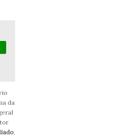
rio
ma da
geral
tor
liado
,