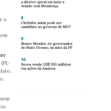
a diretor-geral em meio a
tensão com Mendonça
8
r o
Cleitinho ainda pode ser
candidato ao governo de MG?
 em
9
Mauro Mendes, ex-governador
do Mato Grosso, na mira da PF
so
10
(PL-
Bezos vende US$ 350 milhões
em ações da Amazon
lato,
o.
, sem
cio