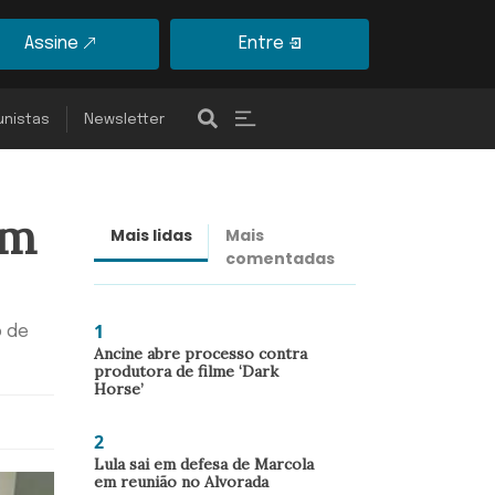
Assine
Entre
unistas
Newsletter
am
Mais lidas
Mais
Últimas
comentadas
notícias
1
o de
Ancine abre processo contra
produtora de filme ‘Dark
Horse’
2
Lula sai em defesa de Marcola
em reunião no Alvorada