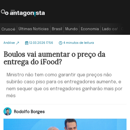
Últimas Notícias
Brasil
Mundo
Economia
Lado oa!
Colu
Crusoé
Análise
12.03.2026 17:56
4 minutos de leitura
Boulos vai aumentar o preço da
entrega do iFood?
Ministro não tem como garantir que preços não
subirão caso piso para os entregadores aumente, e
nem sequer que os entregadores ganharão mais por
mês
Rodolfo Borges