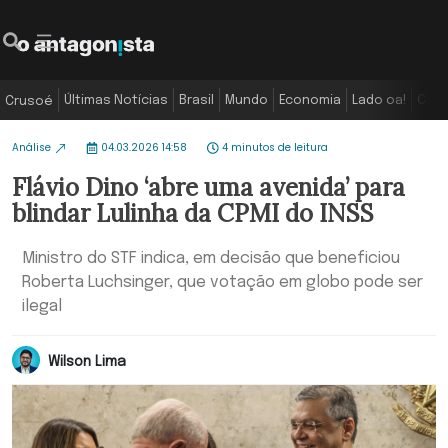
Últimas Notícias
Brasil
Mundo
Economia
Lado oa!
Colu
Crusoé
Análise
04.03.2026 14:58
4 minutos de leitura
Flávio Dino ‘abre uma avenida’ para
blindar Lulinha da CPMI do INSS
Ministro do STF indica, em decisão que beneficiou
Roberta Luchsinger, que votação em globo pode ser
ilegal
Wilson Lima