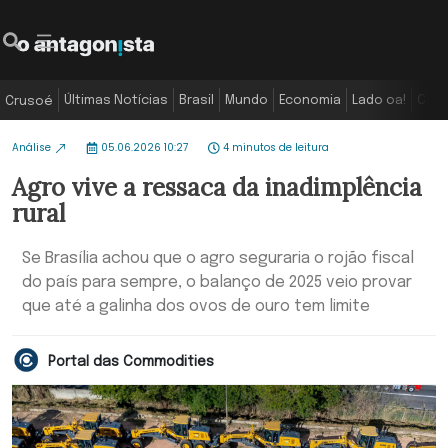
Últimas Notícias
Brasil
Mundo
Economia
Lado oa!
Colu
Crusoé
Análise
05.06.2026 10:27
4 minutos de leitura
Agro vive a ressaca da inadimplência
rural
Se Brasília achou que o agro seguraria o rojão fiscal
do país para sempre, o balanço de 2025 veio provar
que até a galinha dos ovos de ouro tem limite
Portal das Commodities