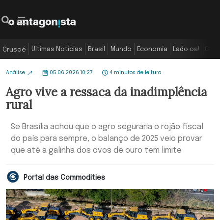
Últimas Notícias
Brasil
Mundo
Economia
Lado oa!
Colu
Crusoé
Análise
05.06.2026 10:27
4 minutos de leitura
Agro vive a ressaca da inadimplência
rural
Se Brasília achou que o agro seguraria o rojão fiscal
do país para sempre, o balanço de 2025 veio provar
que até a galinha dos ovos de ouro tem limite
Portal das Commodities