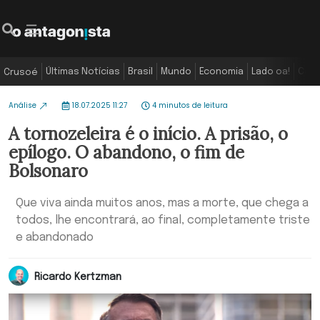
Últimas Notícias
Brasil
Mundo
Economia
Lado oa!
Colu
Crusoé
Análise
18.07.2025 11:27
4 minutos de leitura
A tornozeleira é o início. A prisão, o
epílogo. O abandono, o fim de
Bolsonaro
Que viva ainda muitos anos, mas a morte, que chega a
todos, lhe encontrará, ao final, completamente triste
e abandonado
Ricardo Kertzman