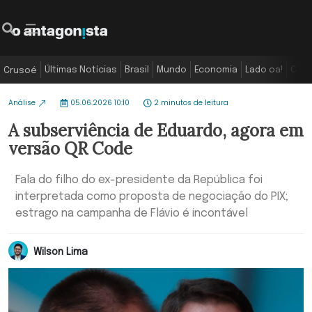
Últimas Notícias
Brasil
Mundo
Economia
Lado oa!
Colu
Crusoé
Análise
05.06.2026 10:10
2 minutos de leitura
A subserviência de Eduardo, agora em
versão QR Code
Fala do filho do ex-presidente da República foi
interpretada como proposta de negociação do PIX;
estrago na campanha de Flávio é incontável
Wilson Lima