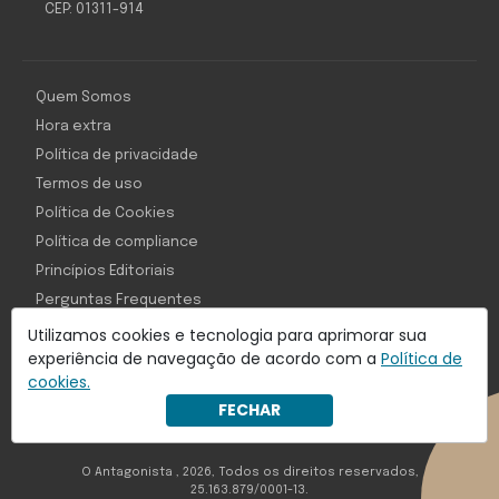
CEP: 01311-914
Quem Somos
Hora extra
Política de privacidade
Termos de uso
Política de Cookies
Política de compliance
Princípios Editoriais
Perguntas Frequentes
Utilizamos cookies e tecnologia para aprimorar sua
experiência de navegação de acordo com a
Política de
cookies.
Com inteligência e tecnologia:
FECHAR
Object1ve - Marketing Solution
O Antagonista , 2026, Todos os direitos reservados,
25.163.879/0001-13.