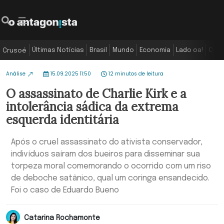
Últimas Notícias
Brasil
Mundo
Economia
Lado oa!
Colu
Crusoé
Análise
15.09.2025 11:50
12 minutos de leitura
O assassinato de Charlie Kirk e a
intolerância sádica da extrema
esquerda identitária
Após o cruel assassinato do ativista conservador,
indivíduos saíram dos bueiros para disseminar sua
torpeza moral comemorando o ocorrido com um riso
de deboche satânico, qual um coringa ensandecido.
Foi o caso de Eduardo Bueno
Catarina Rochamonte