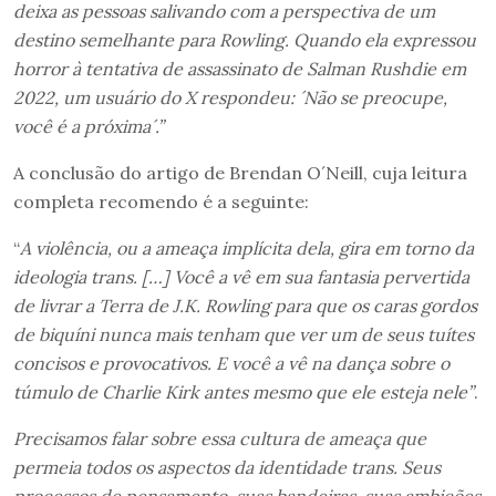
deixa as pessoas salivando com a perspectiva de um
destino semelhante para Rowling. Quando ela expressou
horror à tentativa de assassinato de Salman Rushdie em
2022, um usuário do X respondeu:
´
Não se preocupe,
você é a próxima
´
.”
A conclusão do artigo de Brendan O´Neill, cuja leitura
completa recomendo é a seguinte:
“
A
violên
cia, ou a ameaça implícita dela, gira em torno da
ideologia trans.
[…]
Você a vê em sua fantasia pervertida
de livrar a Terra de J.K. Rowling para que os caras gordos
de biquíni nunca mais tenham que ver um de seus tuítes
concisos e provocativos. E você a vê na dança sobre o
túmulo de Charlie Kirk antes mesmo que ele esteja nele”
.
Precisamos falar sobre essa cultura de ameaça que
permeia todos os aspectos da identidade trans. Seus