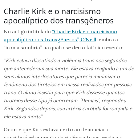
Charlie Kirk e o narcisismo
apocalíptico dos transgêneros
No artigo intitulado
“Charlie Kirk e o narcisismo
apocalíptico dos transgêneros”, O’Neill
lembra a
“ironia sombria” na qual o se deu o fatídico evento:
“
Kirk estava discutindo a violência trans nos segundos
que antecederam sua morte. Ele estava reagindo a um de
seus alunos interlocutores que parecia minimizar o
fenômeno dos tiroteios em massa
realizados por
pessoas
trans. O aluno insistiu para que Kirk dissesse quantos
tiroteios desse tipo já ocorreram.
´
Demais
´
, respondeu
Kirk. Segundos depois, sua artéria carótida foi rompida e
ele estava morto
”.
Ocorre que Kirk estava certo ao denunciar o
considerável aumento da violência trans, explica o