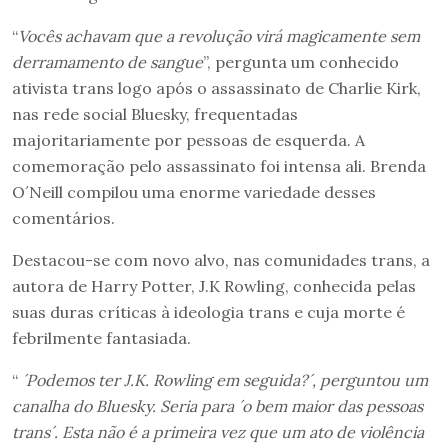
“
Vocês achavam que a revolução virá magicamente sem
derramamento de sangue
”, pergunta um conhecido
ativista trans logo após o assassinato de Charlie Kirk,
nas rede social Bluesky, frequentadas
majoritariamente por pessoas de esquerda. A
comemoração pelo assassinato foi intensa ali. Brenda
O´Neill compilou uma enorme variedade desses
comentários.
Destacou-se com novo alvo, nas comunidades trans, a
autora de Harry Potter, J.K Rowling, conhecida pelas
suas duras críticas à ideologia trans e cuja morte é
febrilmente fantasiada.
“
´
Podemos ter J.K. Rowling em seguida?
´
, perguntou um
canalha do Bluesky. Seria para
´
o bem maior das pessoas
trans
´
. Esta não é a primeira vez que um ato de violência