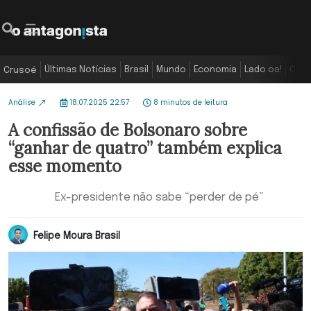
Últimas Notícias
Brasil
Mundo
Economia
Lado oa!
Colu
Crusoé
Análise
18.07.2025 22:57
8 minutos de leitura
A confissão de Bolsonaro sobre
“ganhar de quatro” também explica
esse momento
Ex-presidente não sabe “perder de pé”
Felipe Moura Brasil