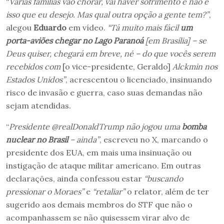
“
Várias famílias vão chorar, vai haver sofrimento e não é
isso que eu desejo. Mas qual outra opção a gente tem?”
,
alegou
Eduardo
em vídeo.
“Tá muito mais fácil
um
porta-aviões chegar no Lago Paranoá
[em Brasília] – se
Deus quiser, chegará em breve, né – do que vocês serem
recebidos com
[o vice-presidente, Geraldo]
Alckmin nos
Estados Unidos”
, acrescentou o licenciado, insinuando
risco de invasão e guerra, caso suas demandas não
sejam atendidas.
“
Presidente @realDonaldTrump não jogou uma
bomba
nuclear no Brasil
– ainda”
, escreveu no X, marcando o
presidente dos EUA, em mais uma insinuação ou
instigação de ataque militar americano. Em outras
declarações, ainda confessou estar
“buscando
pressionar o Moraes”
e
“retaliar”
o relator, além de ter
sugerido aos demais membros do STF que não o
acompanhassem se não quisessem virar alvo de