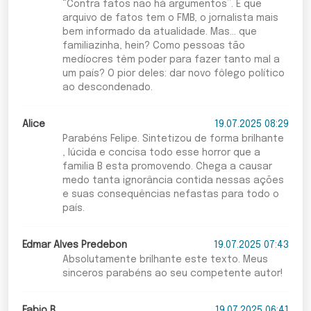
“Contra fatos não há argumentos”. E que
arquivo de fatos tem o FMB, o jornalista mais
bem informado da atualidade. Mas… que
familiazinha, hein? Como pessoas tão
medíocres têm poder para fazer tanto mal a
um país? O pior deles: dar novo fôlego político
ao descondenado.
Alice
19.07.2025 08:29
Parabéns Felipe. Sintetizou de forma brilhante
, lúcida e concisa todo esse horror que a
familia B esta promovendo. Chega a causar
medo tanta ignorância contida nessas ações
e suas consequências nefastas para todo o
país.
Edmar Alves Predebon
19.07.2025 07:43
Absolutamente brilhante este texto. Meus
sinceros parabéns ao seu competente autor!
Fabio B
19.07.2025 06:41