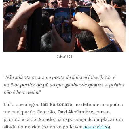
0d4a1938
“
Não adianta o cara na ponta da linha aí [dizer]: ‘Ah, é
melhor
perder de pé
do que
ganhar de quatro
.’ A política
não é bem assim.”
Foi o que alegou
Jair Bolsonaro
, ao defender o apoio a
um cacique do Centrão,
Davi Alcolumbre
, para a
presidência do Senado, na esperança de emplacar um
aliado como vice (como se pode ver
neste vídeo
).