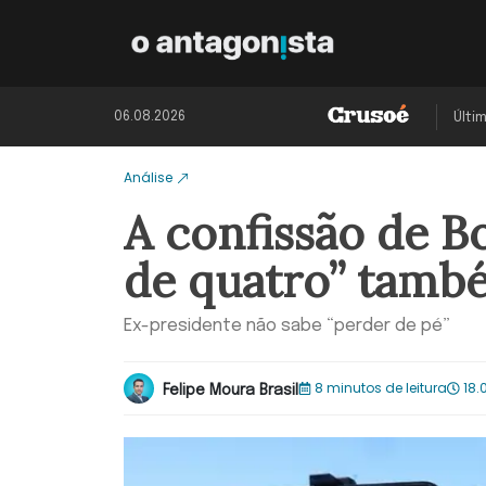
06.08.2026
Últi
Análise
A confissão de B
de quatro” tamb
Ex-presidente não sabe “perder de pé”
8 minutos de leitura
18.
Felipe Moura Brasil