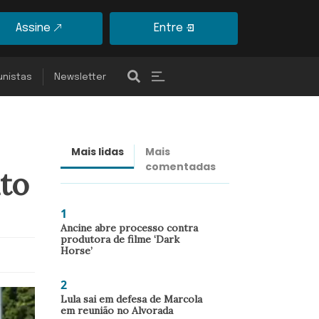
Assine
Entre
unistas
Newsletter
Mais lidas
Mais
Últimas
comentadas
notícias
to
1
Ancine abre processo contra
produtora de filme ‘Dark
Horse’
2
Lula sai em defesa de Marcola
em reunião no Alvorada