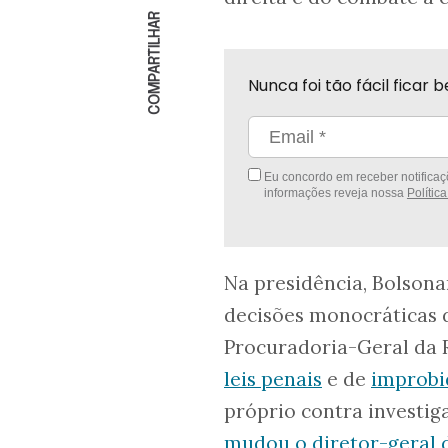
COMPARTILHAR
Nunca foi tão fácil fica
Eu concordo em receber notificaçõ
informações reveja nossa
Polític
Na presidência, Bolson
decisões monocráticas 
Procuradoria-Geral da 
leis penais
e de
improbi
próprio contra investig
mudou o diretor-geral d