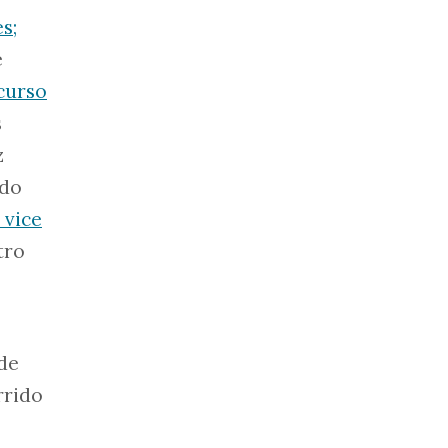
s;
e
curso
s
z
 do
 vice
tro
 de
rrido