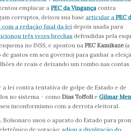
 tentou emplacar a
PEC da Vingança
contra
gam corruptos, deixou sua base
articular a
PEC 
com a redação final da lei
depois usada para
ncionou três vezes brechas
defendidas pela esq
o esquema no INSS, e apostou na
PEC Kamikaze
(a
o de gastos em seu governo) para ganhar a eleiç
ilhões de reais e deixando um rombo nas contas
 a lei contra tentativa de golpe de Estado e de
dos no sistema – como
Dias Toffoli
e
Gilmar Me
seu inconformismo com a derrota eleitoral.
, Bolsonaro usou o aparato do Estado para pro
eletrônico de votação;
adiou a divulgação do