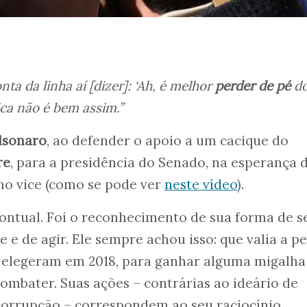
ta da linha aí [dizer]: ‘Ah, é melhor
perder de pé
do
ítica não é bem assim.”
olsonaro
, ao defender o apoio a um cacique do
re
, para a presidência do Senado, na esperança 
o vice (como se pode ver
neste vídeo
).
ontual. Foi o reconhecimento de sua forma de s
 e de agir. Ele sempre achou isso: que valia a p
o elegeram em 2018, para ganhar alguma migalha
mbater. Suas ações – contrárias ao ideário de
corrupção – correspondem ao seu raciocínio.