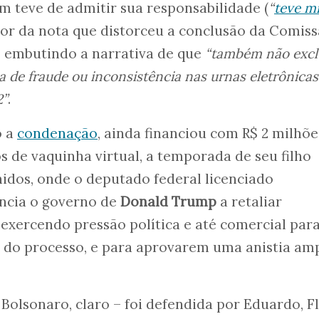
ém teve de admitir sua responsabilidade (
“
teve m
teor da nota que distorceu a conclusão da Comis
, embutindo a narrativa de que
“também não excl
ia de fraude ou inconsistência nas urnas eletrônicas
2”
.
o a
condenação
, ainda financiou com R$ 2 milhõe
s de vaquinha virtual, a temporada de seu filho
idos, onde o deputado federal licenciado
ncia o governo de
Donald Trump
a retaliar
, exercendo pressão política e até comercial par
 do processo, e para aprovarem uma anistia amp
i Bolsonaro, claro – foi defendida por Eduardo, F