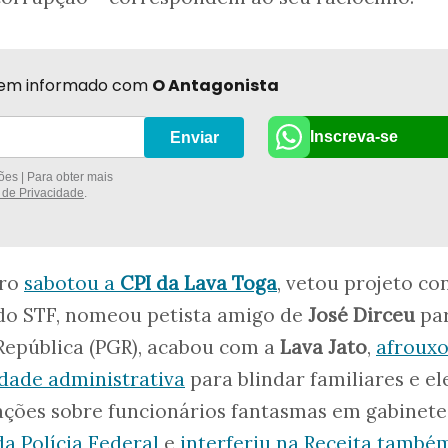
r bem informado com
O Antagonista
Inscreva-se
Enviar
es | Para obter mais
a de Privacidade
.
aro
sabotou a
CPI da Lava Toga
, vetou projeto co
do STF, nomeou petista amigo de
José Dirceu
par
República (PGR), acabou com a
Lava Jato
,
afroux
dade administrativa
para blindar familiares e el
ações sobre funcionários fantasmas em gabinete
a Polícia Federal
e
interferiu na Receita també