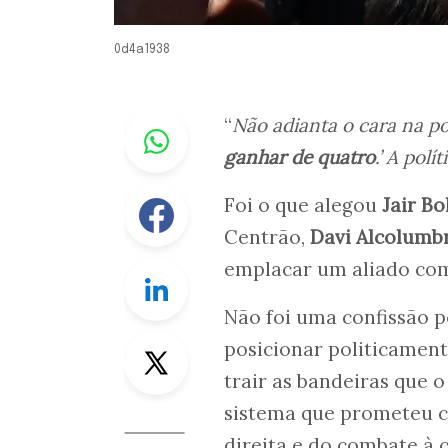
0d4a1938
Whastapp
“
Não adianta o cara na pon
ganhar de quatro
.’ A pol
Facebook
Foi o que alegou
Jair B
Centrão,
Davi Alcolumb
emplacar um aliado com
Linkedin
Não foi uma confissão p
Twitter
posicionar politicamente
trair as bandeiras que 
sistema que prometeu co
direita e do combate à 