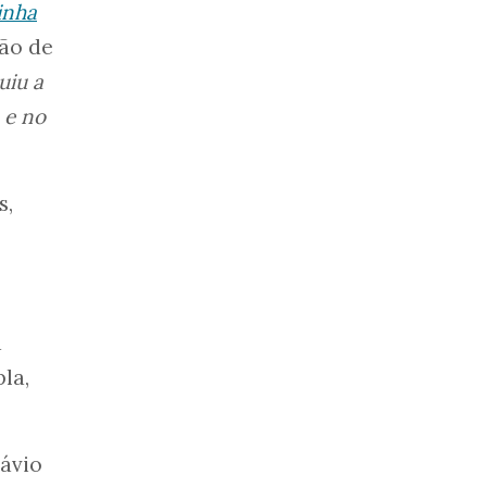
inha
são de
uiu a
 e no
s,
a
la,
lávio