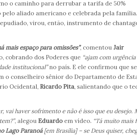
omo o caminho para derrubar a tarifa de 50%
 pelo aliado americano e celebrada pela família
 repudiado, virou, então, instrumento de chanta
 há mais espaço para omissões”
, comentou
Jair
ho, cobrando dos Poderes que
“ajam com urgência
ade institucional”
no país. E ele confirmou que se
m o conselheiro sênior do Departamento de Est
rio Ocidental,
Ricardo Pita
, salientando que o te
r, vai haver sofrimento e não é isso que eu desejo.
 tem?”
, alegou
Eduardo
em vídeo.
“Tá muito mais f
no Lago Paranoá
[em Brasília] – se Deus quiser, che