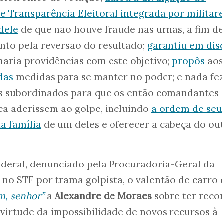
e Transparência Eleitoral integrada por militare
dele
de que não houve fraude nas urnas, a fim d
to pela reversão do resultado;
garantiu em dis
aria providências com este objetivo;
propôs
ao
das
medidas para se manter no poder; e nada fe
us subordinados para que os então comandantes
ca aderissem ao golpe, incluindo
a ordem de seu
a família
de um deles e oferecer a cabeça do ou
Federal, denunciado pela Procuradoria-Geral da
 no STF por trama golpista, o valentão de carro
m, senhor”
a
Alexandre de Moraes
sobre ter reco
 virtude da impossibilidade de novos recursos à