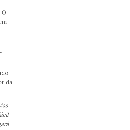
. O
gem
”
ado
or da
 Mas
ácil
gará