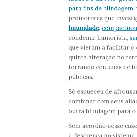
para fins de blindagem
,
promotores que investi
Imunidade
,
compactuou 
condenar humorista,
sa
que vieram a facilitar 
quinta alteração no tet
torrando centenas de b
públicas.
Só esqueceu de afrouxar
combinar com seus alia
outra blindagem para o 
Sem acordão nesse caso
a descrença no sistema 