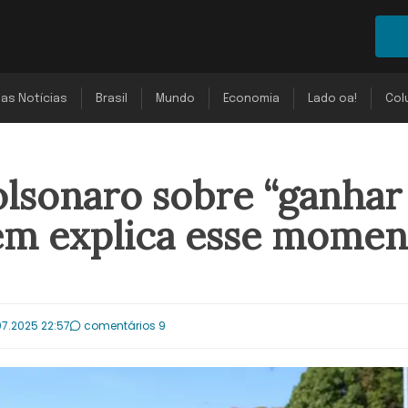
mas Notícias
Brasil
Mundo
Economia
Lado oa!
Col
olsonaro sobre “ganhar
ém explica esse momen
07.2025 22:57
comentários 9