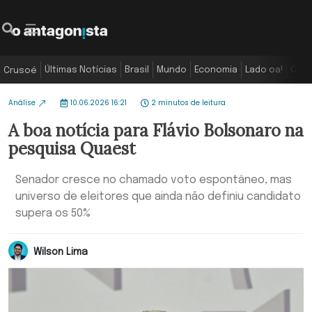
Últimas Notícias
Brasil
Mundo
Economia
Lado oa!
Colu
Crusoé
Análise
10.06.2026 16:21
2 minutos de leitura
A boa notícia para Flávio Bolsonaro na
pesquisa Quaest
Senador cresce no chamado voto espontâneo, mas
universo de eleitores que ainda não definiu candidato
supera os 50%
Wilson Lima