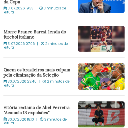
da Copa
31.07.2026 19:33
3 minutos de
leitura
Morre Franco Baresi, lenda do
futebol italiano
31.07.2026 07:06
2 minutos de
leitura
Quem os brasileiros mais culpam
pela eliminação da Seleção
30.07.2026 23:46
2 minutos de
leitura
Vitória reclama de Abel Ferreira:
"Acumula 13 expulsões"
30.07.2026 18:10
3 minutos de
leitura