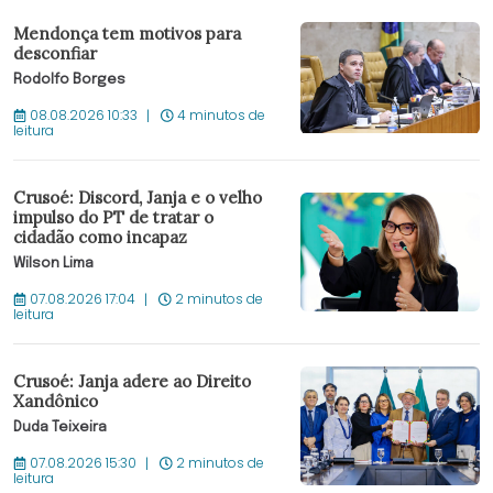
Mendonça tem motivos para
desconfiar
Rodolfo Borges
08.08.2026 10:33
4 minutos de
leitura
Crusoé: Discord, Janja e o velho
impulso do PT de tratar o
cidadão como incapaz
Wilson Lima
07.08.2026 17:04
2 minutos de
leitura
Crusoé: Janja adere ao Direito
Xandônico
Duda Teixeira
07.08.2026 15:30
2 minutos de
leitura