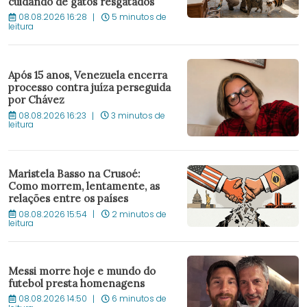
cuidando de gatos resgatados
08.08.2026 16:28
5 minutos de
leitura
Após 15 anos, Venezuela encerra
processo contra juíza perseguida
por Chávez
08.08.2026 16:23
3 minutos de
leitura
Maristela Basso na Crusoé:
Como morrem, lentamente, as
relações entre os países
08.08.2026 15:54
2 minutos de
leitura
Messi morre hoje e mundo do
futebol presta homenagens
08.08.2026 14:50
6 minutos de