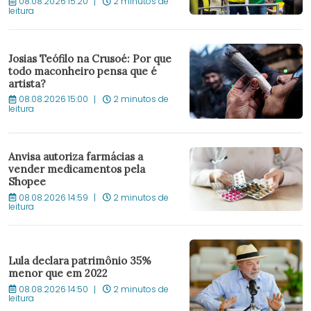
08.08.2026 15:20
2 minutos de
leitura
Josias Teófilo na Crusoé: Por que
todo maconheiro pensa que é
artista?
08.08.2026 15:00
2 minutos de
leitura
Anvisa autoriza farmácias a
vender medicamentos pela
Shopee
08.08.2026 14:59
2 minutos de
leitura
Lula declara patrimônio 35%
menor que em 2022
08.08.2026 14:50
2 minutos de
leitura