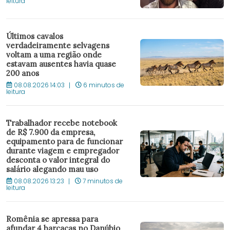
leitura
Últimos cavalos
verdadeiramente selvagens
voltam a uma região onde
estavam ausentes havia quase
200 anos
08.08.2026 14:03
6 minutos de
leitura
Trabalhador recebe notebook
de R$ 7.900 da empresa,
equipamento para de funcionar
durante viagem e empregador
desconta o valor integral do
salário alegando mau uso
08.08.2026 13:23
7 minutos de
leitura
Romênia se apressa para
afundar 4 barcaças no Danúbio