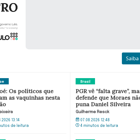
Saiba
ise
Brasil
oé: Os políticos que
PGR vê “falta grave”, ma
ram as vaquinhas nesta
defende que Moraes nã
ção
puna Daniel Silveira
eixeira
Guilherme Resck
8.2026 13:14
07.08.2026 12:48
nutos de leitura
4 minutos de leitura