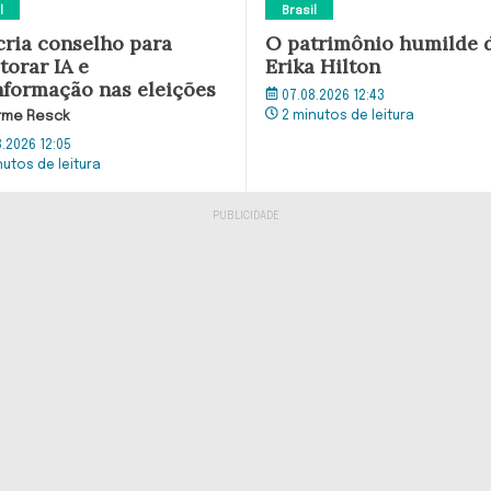
l
Brasil
cria conselho para
O patrimônio humilde 
torar IA e
Erika Hilton
nformação nas eleições
07.08.2026 12:43
rme Resck
2 minutos de leitura
8.2026 12:05
nutos de leitura