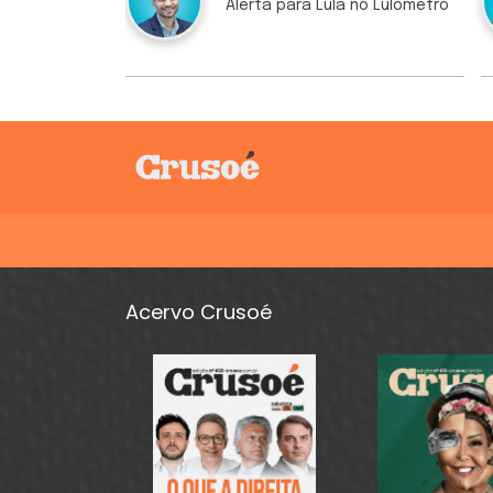
Alerta para Lula no Lulômetro
Acervo Crusoé