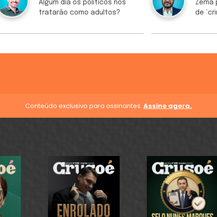
Algum dia os políticos nos
Zema p
tratarão como adultos?
de ‘cr
Conteúdo exclusivo para assinantes.
Assine agora.