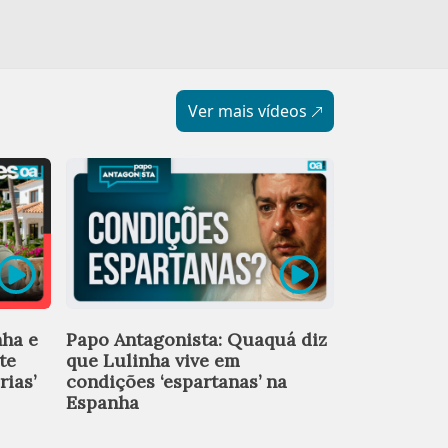
Ver mais vídeos
Programas 
nha e
Papo Antagonista: Quaquá diz
tração e a
te
que Lulinha vive em
campanha 
rias’
condições ‘espartanas’ na
Espanha