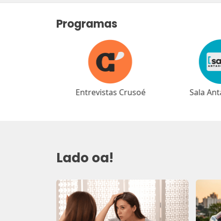
Programas
as Crusoé
Sala Antagonista
Café Ant
Lado oa!