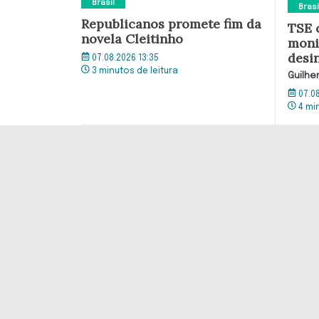
Brasil
Brasi
Republicanos promete fim da
TSE 
novela Cleitinho
moni
desi
07.08.2026 13:35
3 minutos de leitura
Guilhe
07.0
4 mi