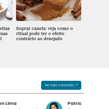
eitas
Soprar canela: veja como o
Além da vit
ínas
ritual pode ter o efeito
para fortal
l
contrário ao desejado
no inverno
Ver mais colunistas
on Lima
Patricia Chaccur