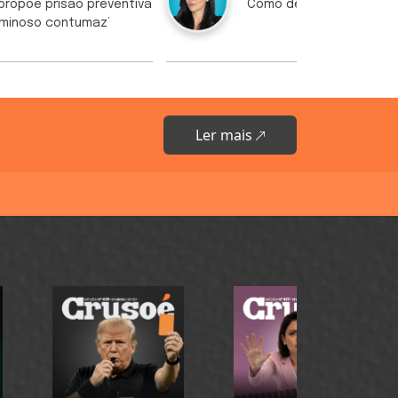
ropõe prisão preventiva
Como destruir uma mar
iminoso contumaz’
Ler mais