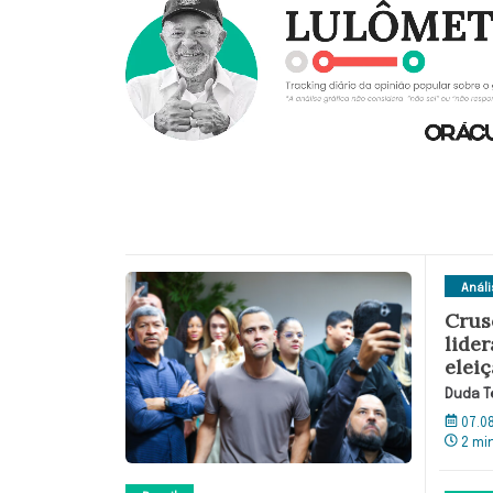
Anál
Crus
lide
elei
Duda T
07.0
2 mi