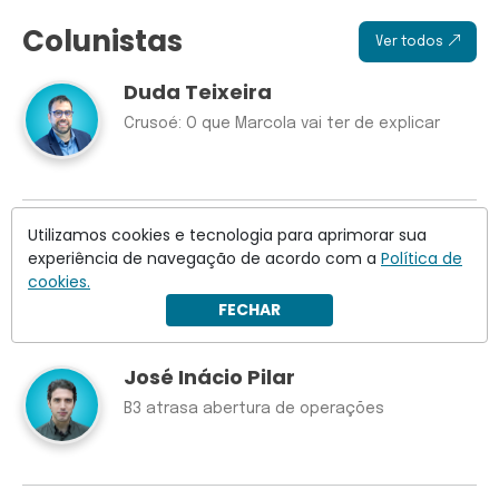
Colunistas
Ver todos
Duda Teixeira
Crusoé: O que Marcola vai ter de explicar
Gustavo Nogy
Utilizamos cookies e tecnologia para aprimorar sua
experiência de navegação de acordo com a
Política de
Há Vorcaros que vêm para o bem
cookies.
FECHAR
José Inácio Pilar
B3 atrasa abertura de operações