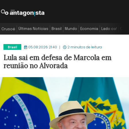
Últimas Notícias
Brasil
Mundo
Economia
Lado oa!
Colu
Crusoé
05.08.2026 21:40
2 minutos de leitura
Brasil
Lula sai em defesa de Marcola em
reunião no Alvorada