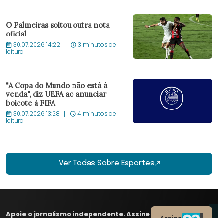
O Palmeiras soltou outra nota
oficial
30.07.2026 14:22
3 minutos de
leitura
"A Copa do Mundo não está à
venda", diz UEFA ao anunciar
boicote à FIFA
30.07.2026 13:28
4 minutos de
leitura
Ver Todas Sobre Esportes
Apoie o jornalismo independente. Assine
Assine