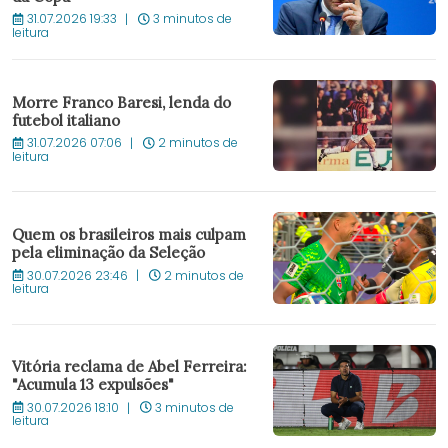
31.07.2026 19:33
3 minutos de
leitura
Morre Franco Baresi, lenda do
futebol italiano
31.07.2026 07:06
2 minutos de
leitura
Quem os brasileiros mais culpam
pela eliminação da Seleção
30.07.2026 23:46
2 minutos de
leitura
Vitória reclama de Abel Ferreira:
"Acumula 13 expulsões"
30.07.2026 18:10
3 minutos de
leitura