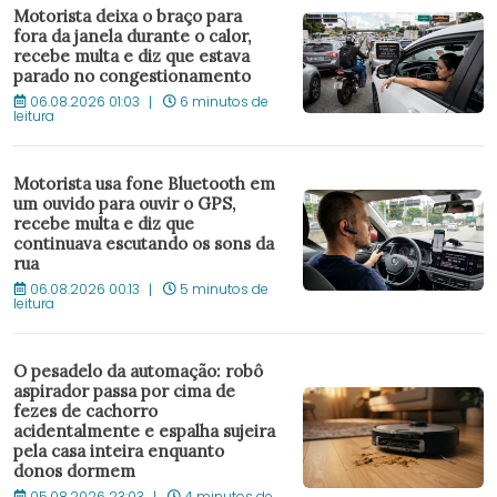
Motorista deixa o braço para
fora da janela durante o calor,
recebe multa e diz que estava
parado no congestionamento
06.08.2026 01:03
6 minutos de
leitura
Motorista usa fone Bluetooth em
um ouvido para ouvir o GPS,
recebe multa e diz que
continuava escutando os sons da
rua
06.08.2026 00:13
5 minutos de
leitura
O pesadelo da automação: robô
aspirador passa por cima de
fezes de cachorro
acidentalmente e espalha sujeira
pela casa inteira enquanto
donos dormem
05.08.2026 23:03
4 minutos de