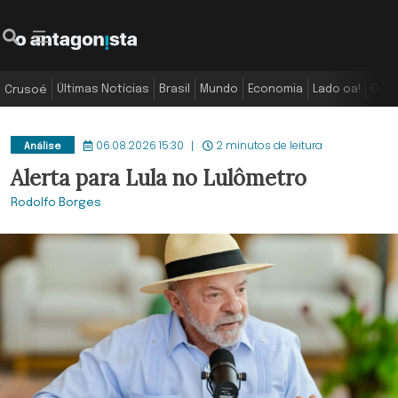
Últimas Notícias
Brasil
Mundo
Economia
Lado oa!
Colu
Crusoé
06.08.2026 15:30
2 minutos de leitura
Análise
Alerta para Lula no Lulômetro
Rodolfo Borges