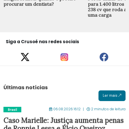
procurar um dentista?
para 1.400 litros n
238 cv que roda a
uma carga
Siga a Crusoé nas redes sociais
Últimas notícias
Ler mais
06.08.2026 16:12
2 minutos de leitura
Brasil
Caso Marielle: Justiça aumenta penas
de Ronnie Lessa e Élcio Queiroz