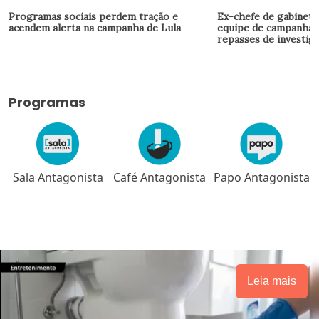
Programas sociais perdem tração e
Ex-chefe de gabinete 
acendem alerta na campanha de Lula
equipe de campanha 
repasses de investig
Programas
a
Café Antagonista
Papo Antagonista
Meio-dia em
Brasília
Leia mais