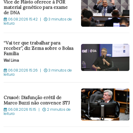
Vice de Flávio oferece à PGR
material genético para exame
de DNA
06.08.2026 15:42
3 minutos de
leitura
“Vai ter que trabalhar para
receber”, diz Zema sobre o Bolsa
Família
Wal Lima
06.08.2026 15:26
3 minutos de
leitura
Crusoé: Disfunção erétil de
Marco Buzzi não convence STJ
06.08.2026 15:15
2 minutos de
leitura