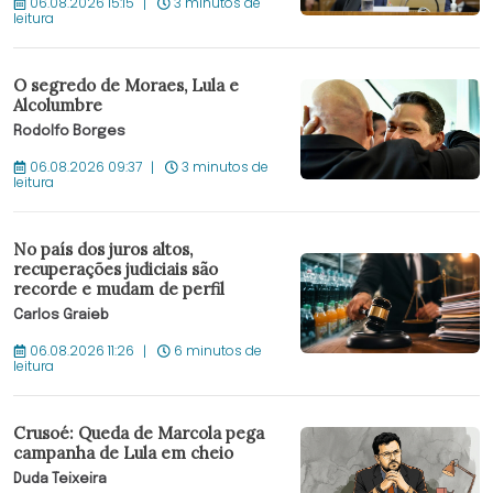
06.08.2026 15:15
3 minutos de
leitura
O segredo de Moraes, Lula e
Alcolumbre
Rodolfo Borges
06.08.2026 09:37
3 minutos de
leitura
No país dos juros altos,
recuperações judiciais são
recorde e mudam de perfil
Carlos Graieb
06.08.2026 11:26
6 minutos de
leitura
Crusoé: Queda de Marcola pega
campanha de Lula em cheio
Duda Teixeira