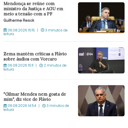
Mendonça se reúne com
ministro da Justiça e AGU em
meio a tensão com a PF
Guilherme Resck
06.08.2026 15:15
3 minutos de
leitura
Zema mantém críticas a Flávio
sobre áudios com Vorcaro
06.08.2026 15:11
2 minutos de
leitura
"Gilmar Mendes nem gosta de
mim", diz vice de Flávio
06.08.2026 14:54
3 minutos de
leitura