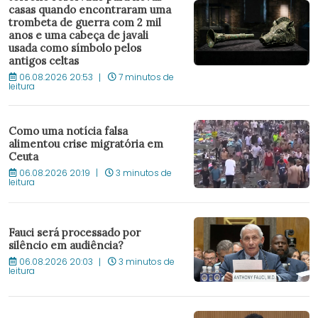
casas quando encontraram uma
trombeta de guerra com 2 mil
anos e uma cabeça de javali
usada como símbolo pelos
antigos celtas
06.08.2026 20:53
7 minutos de
leitura
Como uma notícia falsa
alimentou crise migratória em
Ceuta
06.08.2026 20:19
3 minutos de
leitura
Fauci será processado por
silêncio em audiência?
06.08.2026 20:03
3 minutos de
leitura