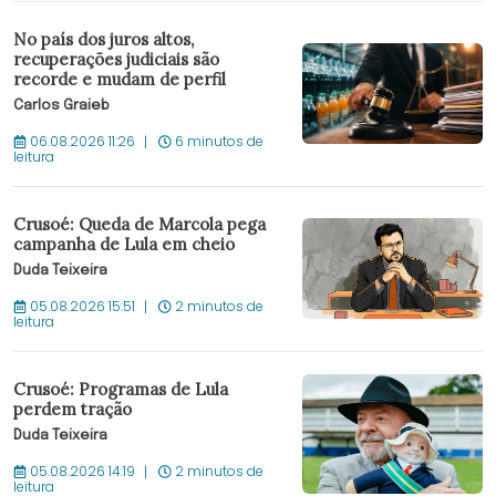
No país dos juros altos,
recuperações judiciais são
recorde e mudam de perfil
Carlos Graieb
06.08.2026 11:26
6 minutos de
leitura
Crusoé: Queda de Marcola pega
campanha de Lula em cheio
Duda Teixeira
05.08.2026 15:51
2 minutos de
leitura
Crusoé: Programas de Lula
perdem tração
Duda Teixeira
05.08.2026 14:19
2 minutos de
leitura