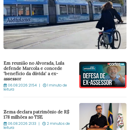
Em reunião no Alvorada, Lula
defende Marcola e concede
'benefício da dúvida' a ex-
assessor
06.08.2026 21:54
1 minuto de
leitura
Zema declara patrimônio de R$
178 milhões ao TSE
06.08.2026 21:33
2 minutos de
leitura