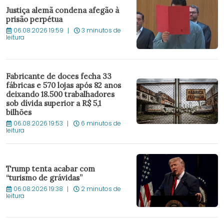
Justiça alemã condena afegão à
prisão perpétua
06.08.2026 19:59
3 minutos de
leitura
Fabricante de doces fecha 33
fábricas e 570 lojas após 82 anos
deixando 18.500 trabalhadores
sob dívida superior a R$ 5,1
bilhões
06.08.2026 19:53
6 minutos de
leitura
Trump tenta acabar com
“turismo de grávidas”
06.08.2026 19:38
2 minutos de
leitura