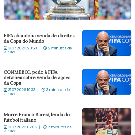
FIFA abandona venda de direitos
da Copa do Mundo
31.07.2026 20:53
2 minutos de
leitura
CONMEBOL pede à FIFA
detalhes sobre venda de ações
da Copa
31.07.2026 19:33
3 minutos de
leitura
Morre Franco Baresi, lenda do
futebol italiano
31.07.2026 07:06
2 minutos de
leitura