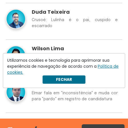
Duda Teixeira
Crusoé: Lulinha é o pai, cuspido e
escarrado
Wilson Lima
Racha entre PP e União Brasil ameaça
Utilizamos cookies e tecnologia para aprimorar sua
palanque de Raquel Lyra em Pernambuco
experiência de navegação de acordo com a
Política de
cookies.
FECHAR
Guilherme Resck
Elmar fala em "inconsistência" e muda cor
para "pardo" em registro de candidatura