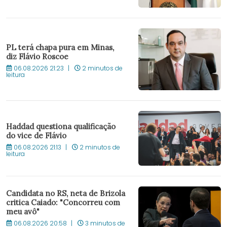
PL terá chapa pura em Minas,
diz Flávio Roscoe
06.08.2026 21:23
2 minutos de
leitura
Haddad questiona qualificação
do vice de Flávio
06.08.2026 21:13
2 minutos de
leitura
Candidata no RS, neta de Brizola
critica Caiado: "Concorreu com
meu avô"
06.08.2026 20:58
3 minutos de