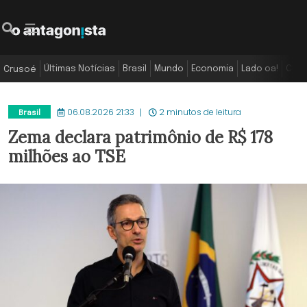
Últimas Notícias
Brasil
Mundo
Economia
Lado oa!
Colu
Crusoé
06.08.2026 21:33
2 minutos de leitura
Brasil
Zema declara patrimônio de R$ 178
milhões ao TSE