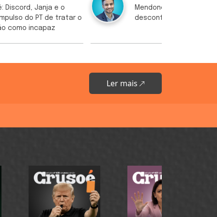
: Discord, Janja e o
Mendonça tem motivos 
impulso do PT de tratar o
desconfiar
ão como incapaz
Ler mais