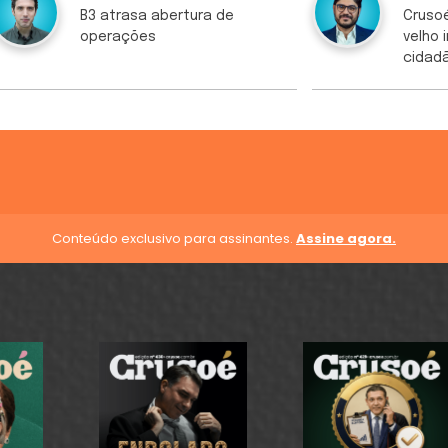
B3 atrasa abertura de
Crusoé
operações
velho 
cidad
Conteúdo exclusivo para assinantes.
Assine agora.