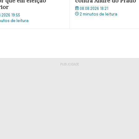
r que em eleição
contra André do Prado
rior
08.08.2026 18:21
2 minutos de leitura
8.2026 19:55
nutos de leitura