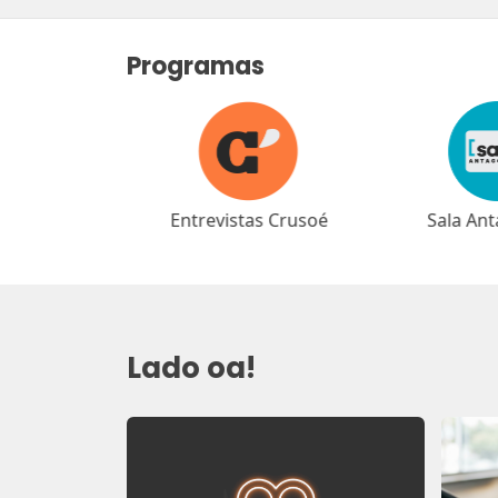
Programas
as Crusoé
Sala Antagonista
Café Ant
Lado oa!