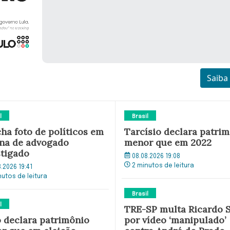
Saiba
l
Brasil
cha foto de políticos em
Tarcísio declara patri
ina de advogado
menor que em 2022
stigado
08.08.2026 19:08
2 minutos de leitura
8.2026 19:41
nutos de leitura
Brasil
l
TRE-SP multa Ricardo S
 declara patrimônio
por vídeo ‘manipulado’