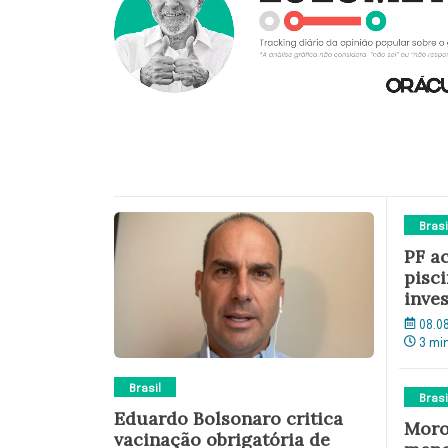
Brasi
PF a
pisc
inve
08.0
3 mi
Brasil
Brasi
Eduardo Bolsonaro critica
Moro
vacinação obrigatória de