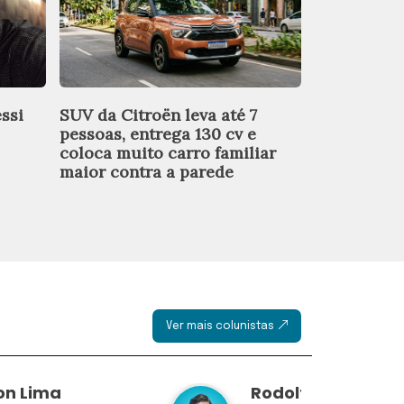
ssi
SUV da Citroën leva até 7
Peugeot faz
pessoas, entrega 130 cv e
virar híbri
coloca muito carro familiar
em até 10%
maior contra a parede
combustíve
Ver mais colunistas
on Lima
Rodolfo Borges