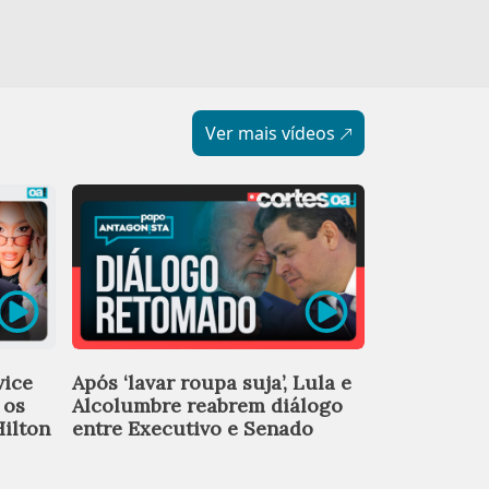
Ver mais vídeos
Vice do PT
vice
Após ‘lavar roupa suja’, Lula e
diz que fil
 os
Alcolumbre reabrem diálogo
vive em ‘co
Hilton
entre Executivo e Senado
na Espanha