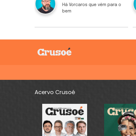
Há Vorcaros que vêm para o
bem
Acervo Crusoé