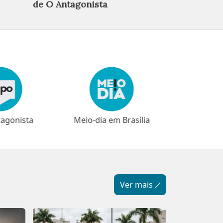
Judiciário
de O Antagonista
em Brasília
⁠⁠Narrativas
Ver mais