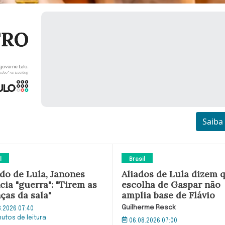
Saiba
l
Brasil
ado de Lula, Janones
Aliados de Lula dizem 
cia "guerra": "Tirem as
escolha de Gaspar não
ças da sala"
amplia base de Flávio
Guilherme Resck
8.2026 07:40
nutos de leitura
06.08.2026 07:00