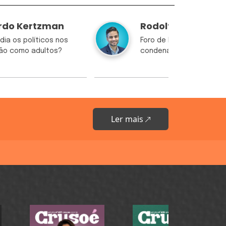
rdo Kertzman
Rodolfo Borges
dia os políticos nos
Foro de Lulinha é o mes
rão como adultos?
condenados pelo 8 de ja
Ler mais