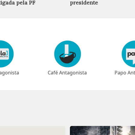
tigada pela PF
presidente
agonista
Papo Antagonista
Meio-dia 