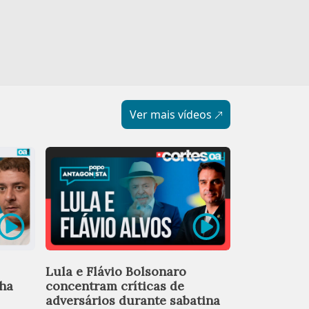
Ver mais vídeos
Candidatos
Lula e Flávio Bolsonaro
posicionam
nha
concentram críticas de
anistia e r
adversários durante sabatina