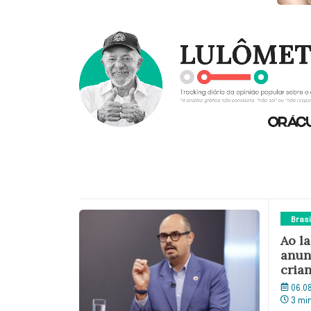
Brasi
Ao l
anun
crian
06.0
3 mi