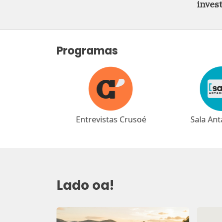
inves
Programas
as Crusoé
Sala Antagonista
Café Ant
Lado oa!