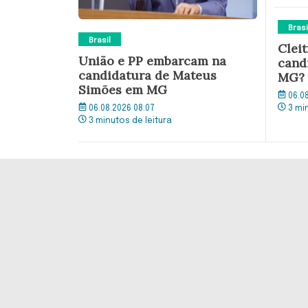
Brasi
Brasil
Clei
União e PP embarcam na
cand
candidatura de Mateus
MG?
Simões em MG
06.0
06.08.2026 08:07
3 mi
3 minutos de leitura