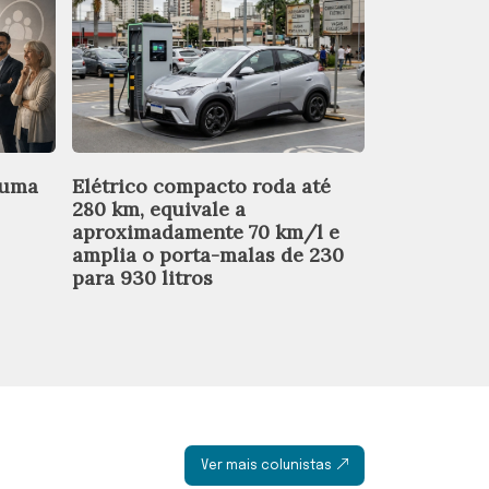
 uma
Elétrico compacto roda até
Por R$ 92.9
280 km, equivale a
oferece mot
aproximadamente 70 km/l e
condiciona
amplia o porta-malas de 230
elétrica, 
para 930 litros
entregar 1
automátic
Ver mais colunistas