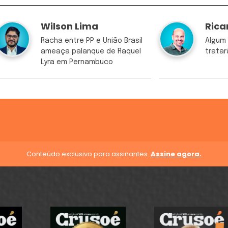
Wilson Lima
Rica
Racha entre PP e União Brasil
Algum 
ameaça palanque de Raquel
trata
Lyra em Pernambuco
Conteúdo exclusivo para assinantes.
Assine agora.