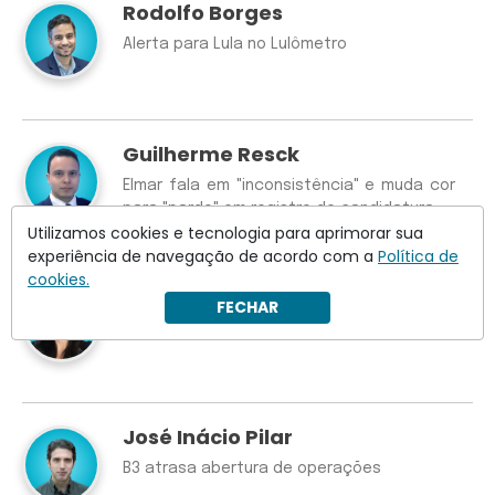
Rodolfo Borges
Alerta para Lula no Lulômetro
Guilherme Resck
Elmar fala em "inconsistência" e muda cor
para "pardo" em registro de candidatura
Utilizamos cookies e tecnologia para aprimorar sua
experiência de navegação de acordo com a
Política de
cookies.
Patricia Chaccur
FECHAR
Como destruir uma marca
José Inácio Pilar
B3 atrasa abertura de operações