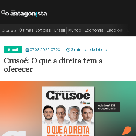
Últimas Notícias
Brasil
Mundo
Economia
Lado oa!
Colu
Crusoé
07.08.2026 07:23
3 minutos de leitura
Brasil
Crusoé: O que a direita tem a
oferecer