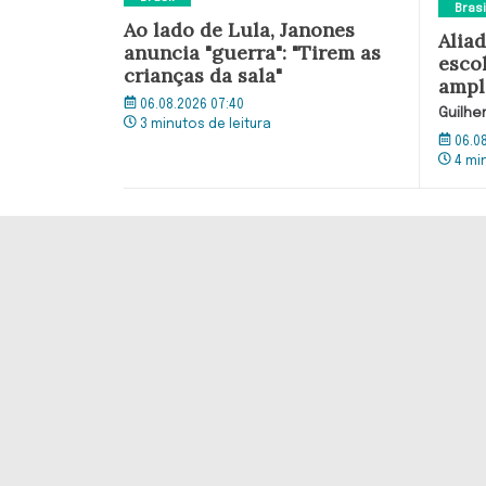
Brasi
Ao lado de Lula, Janones
Alia
anuncia "guerra": "Tirem as
esco
crianças da sala"
ampl
06.08.2026 07:40
Guilhe
3 minutos de leitura
06.0
4 mi