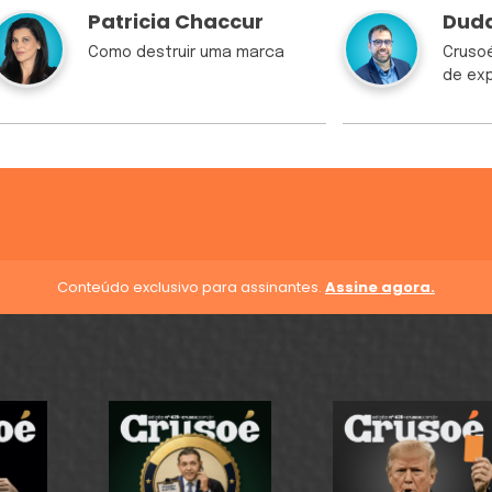
Patricia Chaccur
Duda
Como destruir uma marca
Crusoé
de exp
Conteúdo exclusivo para assinantes.
Assine agora.