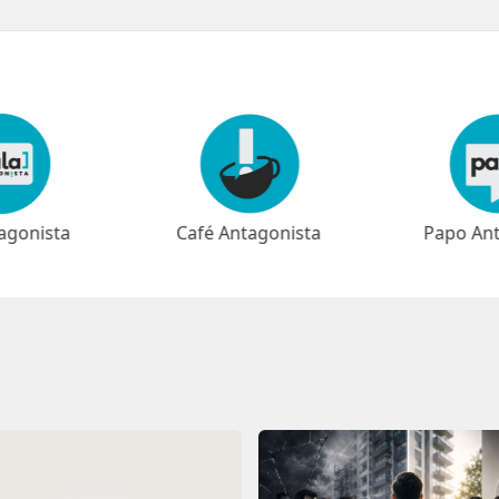
agonista
Papo Antagonista
Meio-dia 