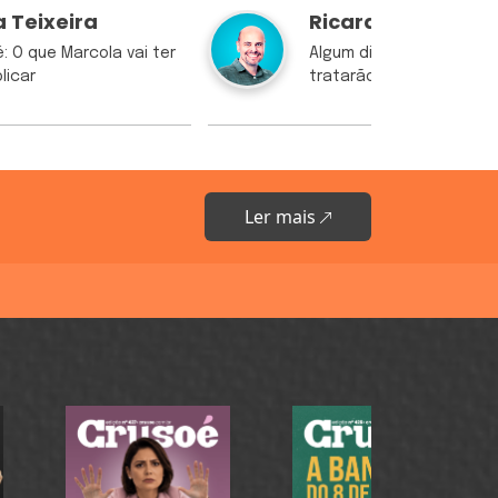
 Teixeira
Ricardo Kertzma
: O que Marcola vai ter
Algum dia os políticos n
licar
tratarão como adultos?
Ler mais