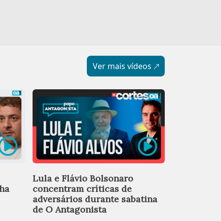
Ver mais vídeos
Candidatos
Lula e Flávio Bolsonaro
posicionam
nha
concentram críticas de
anistia e r
adversários durante sabatina
Judiciário
de O Antagonista