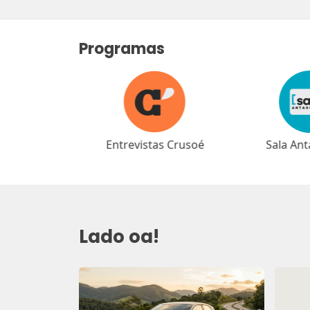
Programas
as Crusoé
Sala Antagonista
Café Ant
Lado oa!