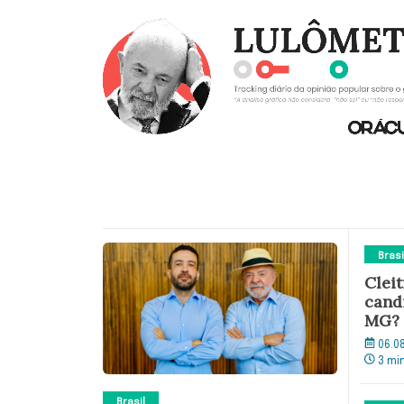
Brasi
Clei
cand
MG?
06.0
3 mi
Brasil