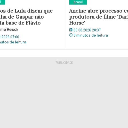
l
Brasil
dos de Lula dizem que
Ancine abre processo c
lha de Gaspar não
produtora de filme 'Dar
ia base de Flávio
Horse'
rme Resck
05.08.2026 20:37
3 minutos de leitura
8.2026 07:00
nutos de leitura