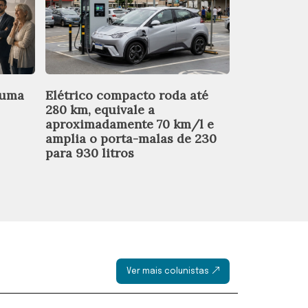
 uma
Elétrico compacto roda até
Por R$ 92.9
280 km, equivale a
oferece mot
aproximadamente 70 km/l e
condiciona
amplia o porta-malas de 230
elétrica, 
para 930 litros
entregar 1
automátic
Ver mais colunistas