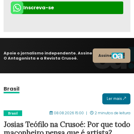
Inscreva-se
Apoie o jornalismo independente. Assine
Assine
O Antagonista e a Revista Crusoé.
Brasil
Ler mais
08.08.2026 15:00
2 minutos de leitura
Brasil
Josias Teófilo na Crusoé: Por que todo
maconheiro pensa que é artista?