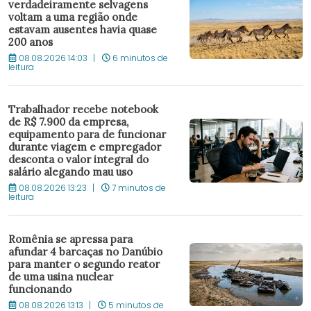
verdadeiramente selvagens
voltam a uma região onde
estavam ausentes havia quase
200 anos
08.08.2026 14:03
6 minutos de
leitura
Trabalhador recebe notebook
de R$ 7.900 da empresa,
equipamento para de funcionar
durante viagem e empregador
desconta o valor integral do
salário alegando mau uso
08.08.2026 13:23
7 minutos de
leitura
Romênia se apressa para
afundar 4 barcaças no Danúbio
para manter o segundo reator
de uma usina nuclear
funcionando
08.08.2026 13:13
5 minutos de