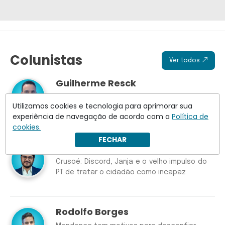
Colunistas
Ver todos
Guilherme Resck
Patrimônio de Ciro Nogueira dispara 48%
Utilizamos cookies e tecnologia para aprimorar sua
em oito anos
experiência de navegação de acordo com a
Política de
cookies.
FECHAR
Wilson Lima
Crusoé: Discord, Janja e o velho impulso do
PT de tratar o cidadão como incapaz
Rodolfo Borges