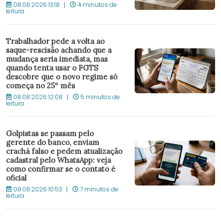
08.08.2026 13:18
4 minutos de
leitura
Trabalhador pede a volta ao
saque-rescisão achando que a
mudança seria imediata, mas
quando tenta usar o FGTS
descobre que o novo regime só
começa no 25º mês
08.08.2026 12:08
5 minutos de
leitura
Golpistas se passam pelo
gerente do banco, enviam
crachá falso e pedem atualização
cadastral pelo WhatsApp: veja
como confirmar se o contato é
oficial
08.08.2026 10:53
7 minutos de
leitura