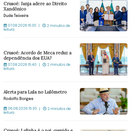
Crusoé: Janja adere ao Direito
Xandônico
Duda Teixeira
07.08.2026 15:30
2 minutos de
leitura
Crusoé: Acordo de Meca reduz a
dependência dos EUA?
07.08.2026 15:40
2 minutos de
leitura
Alerta para Lula no Lulômetro
Rodolfo Borges
06.08.2026 15:30
2 minutos de
leitura
Crusoé: Lulinha é o pai, cuspido e