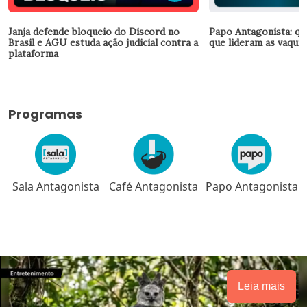
Janja defende bloqueio do Discord no
Papo Antagonista: qu
Brasil e AGU estuda ação judicial contra a
que lideram as vaquin
plataforma
Programas
 Antagonista
Café Antagonista
Papo Antagonista
Meio
Br
Leia mais