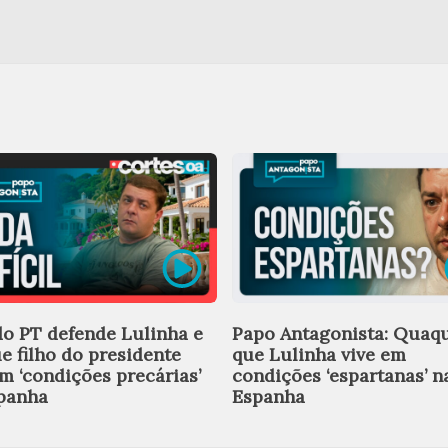
do PT defende Lulinha e
Papo Antagonista: Quaqu
ue filho do presidente
que Lulinha vive em
em ‘condições precárias’
condições ‘espartanas’ n
panha
Espanha