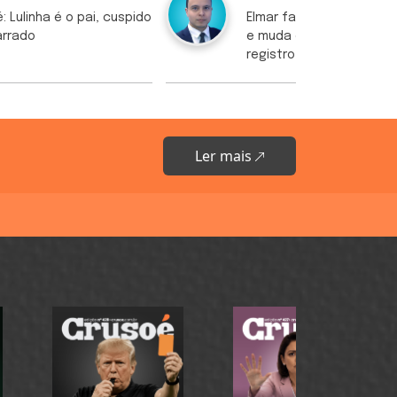
: Lulinha é o pai, cuspido
Elmar fala em "inconsist
arrado
e muda cor para "pardo
registro de candidatura
Ler mais