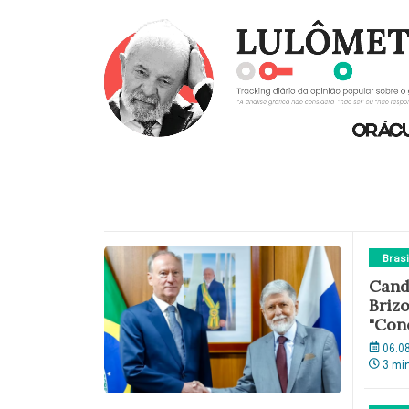
Brasi
Cand
Brizo
"Con
06.0
3 mi