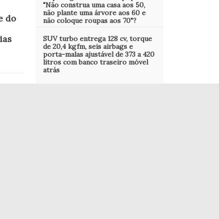
"Não construa uma casa aos 50,
não plante uma árvore aos 60 e
e do
não coloque roupas aos 70"?
ias
SUV turbo entrega 128 cv, torque
de 20,4 kgfm, seis airbags e
porta-malas ajustável de 373 a 420
litros com banco traseiro móvel
atrás