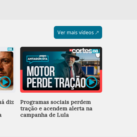
Ver mais vídeos
Ex-chefe de
á diz
Programas sociais perdem
deixa equi
tração e acendem alerta na
após revel
a
campanha de Lula
investigada