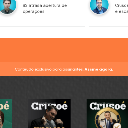
B3 atrasa abertura de
Crusoé
operações
e esc
Conteúdo exclusivo para assinantes.
Assine agora.