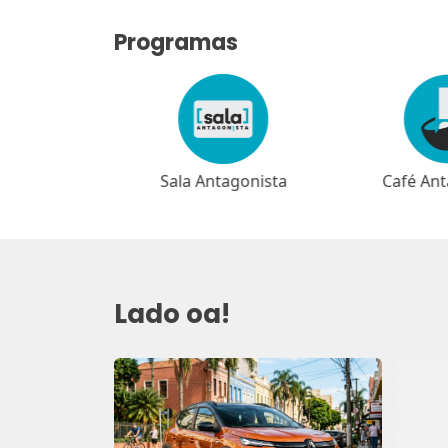
Programas
as Crusoé
Sala Antagonista
Café Ant
Lado oa!