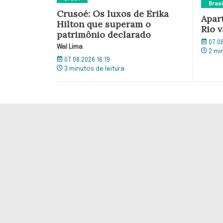
Brasi
Crusoé: Os luxos de Erika
Apar
Hilton que superam o
Rio v
patrimônio declarado
07.0
Wal Lima
2 mi
07.08.2026 16:19
3 minutos de leitura