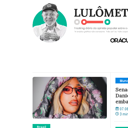
Mun
Sena
Dani
emba
07.0
3 mi
Brasil