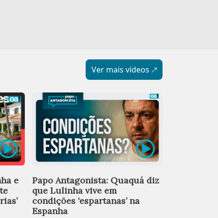
Ver mais vídeos
Programas 
nha e
Papo Antagonista: Quaquá diz
tração e a
te
que Lulinha vive em
campanha 
rias’
condições ‘espartanas’ na
Espanha