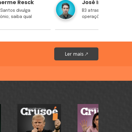
herme Resck
José Inácio Pilar
Santos divulga
B3 atrasa abertura de
ônio; saiba qual
operações
Ler mais