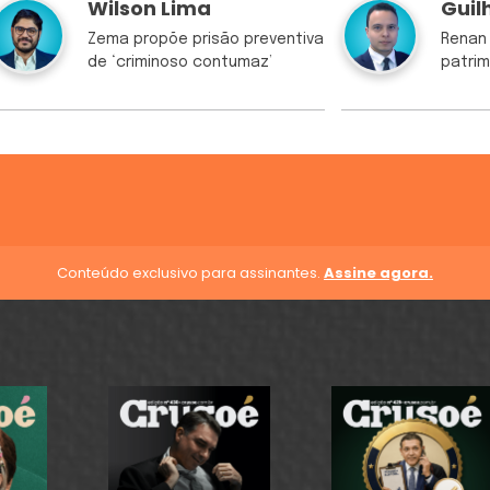
Wilson Lima
Guil
Zema propõe prisão preventiva
Renan 
de ‘criminoso contumaz’
patrim
Conteúdo exclusivo para assinantes.
Assine agora.