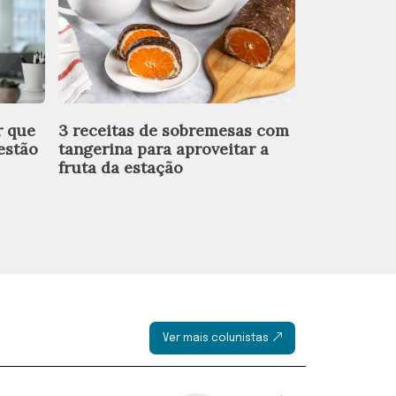
r que
3 receitas de sobremesas com
4 rituais c
estão
tangerina para aproveitar a
amor e pro
fruta da estação
Ver mais colunistas