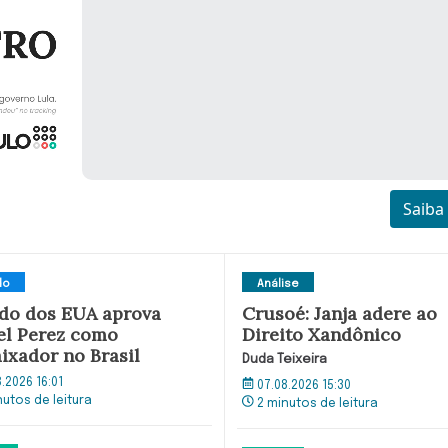
Saiba
do
Análise
do dos EUA aprova
Crusoé: Janja adere ao
el Perez como
Direito Xandônico
ixador no Brasil
Duda Teixeira
8.2026 16:01
07.08.2026 15:30
nutos de leitura
2 minutos de leitura