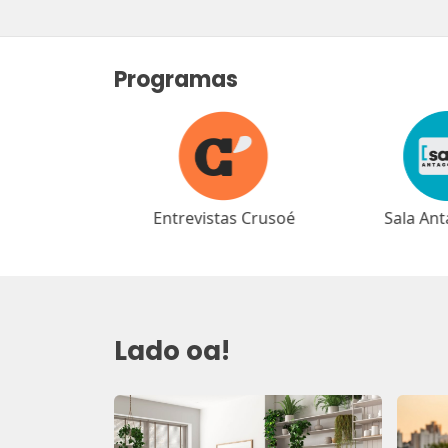
Programas
as Crusoé
Sala Antagonista
Café Ant
Lado oa!