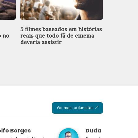
5 filmes baseados em histórias
Maquiagem 
o no
reais que todo fã de cinema
erros que 
deveria assistir
resultado 
Ver mais colunistas
lfo Borges
Duda Teixeira