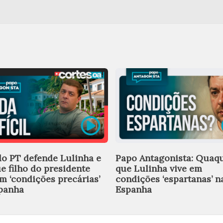
do PT defende Lulinha e
Papo Antagonista: Quaqu
ue filho do presidente
que Lulinha vive em
em ‘condições precárias’
condições ‘espartanas’ n
panha
Espanha