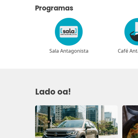
Programas
agonista
Café Antagonista
Papo Ant
Lado oa!