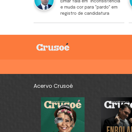
Elmar fala em "inconsistência"
e muda cor para "pardo" em
registro de candidatura
Acervo Crusoé