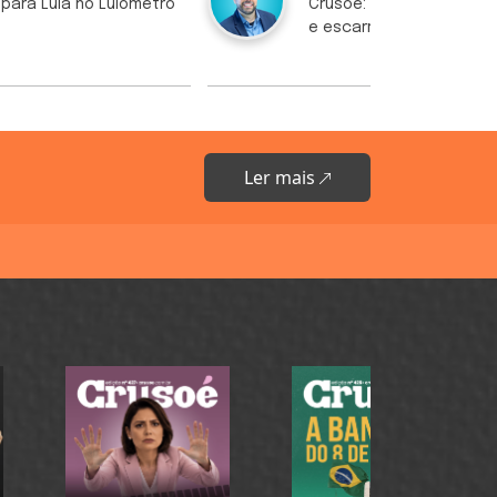
 para Lula no Lulômetro
Crusoé: Lulinha é o pai, 
e escarrado
Ler mais