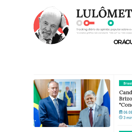
Brasi
Cand
Brizo
"Con
06.0
3 mi