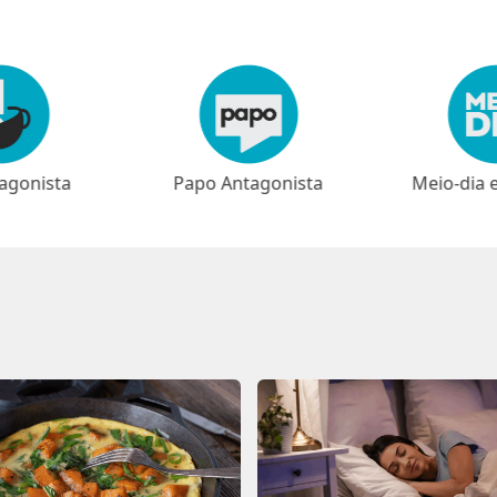
agonista
Meio-dia em Brasília
⁠⁠Nar