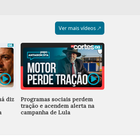
Ver mais vídeos
Ex-chefe de
á diz
Programas sociais perdem
deixa equi
tração e acendem alerta na
após revel
a
campanha de Lula
investigada