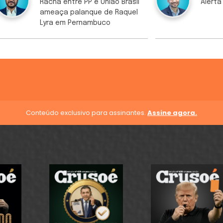
Racha entre PP e União Brasil
Alerta
ameaça palanque de Raquel
Lyra em Pernambuco
Conteúdo exclusivo para assinantes.
Assine agora.